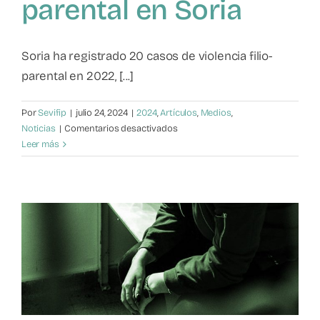
parental en Soria
Soria ha registrado 20 casos de violencia filio-
parental en 2022, [...]
Por
Sevifip
|
julio 24, 2024
|
2024
,
Artículos
,
Medios
,
en
Noticias
|
Comentarios desactivados
Aumento
Leer más
alarmante
de
violencia
filio-
parental
en
Soria