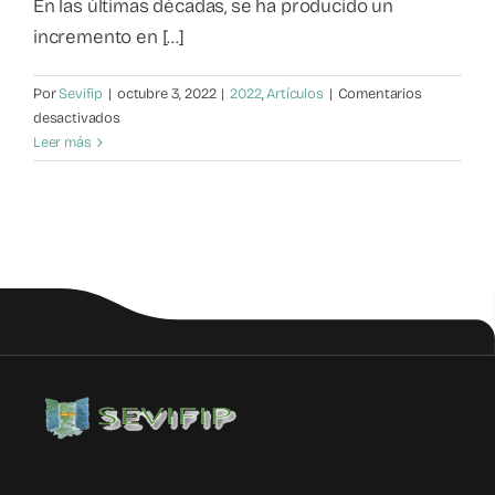
En las últimas décadas, se ha producido un
incremento en [...]
Por
Sevifip
|
octubre 3, 2022
|
2022
,
Artículos
|
Comentarios
en
desactivados
FACTORES
Leer más
DE
RIESGO
PARA
LA
VIOLENCIA
FILIO-
PARENTAL:
UNA
COMPRENSIÓN
ECOLÓGICA