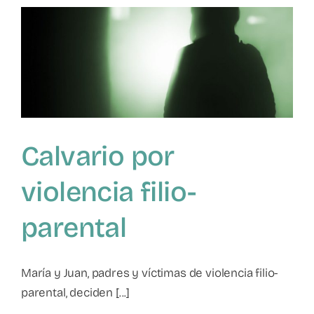
reconocerla
y
qué
hacer
para
frenarla
Calvario por
violencia filio-
parental
María y Juan, padres y víctimas de violencia filio-
parental, deciden [...]