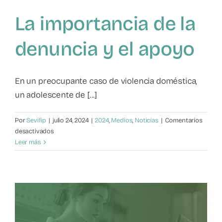
La importancia de la
denuncia y el apoyo
En un preocupante caso de violencia doméstica,
un adolescente de [...]
Por
Sevifip
|
julio 24, 2024
|
2024
,
Medios
,
Noticias
|
Comentarios
en
desactivados
La
Leer más
importancia
de
la
denuncia
y
A
el
apoyo