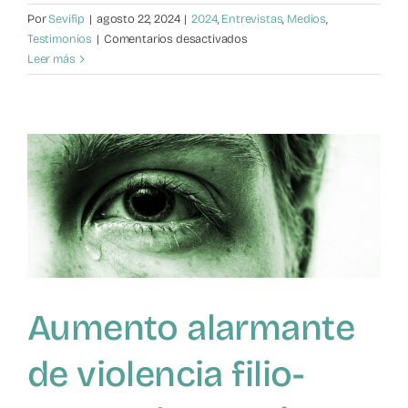
Por
Sevifip
|
agosto 22, 2024
|
2024
,
Entrevistas
,
Medios
,
en
Testimonios
|
Comentarios desactivados
Calvario
Leer más
por
violencia
filio-
parental
Aumento alarmante
de violencia filio-