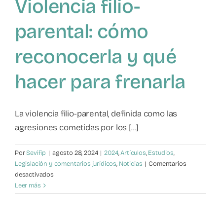
Violencia filio-
parental: cómo
reconocerla y qué
hacer para frenarla
La violencia filio-parental, definida como las
agresiones cometidas por los [...]
Por
Sevifip
|
agosto 28, 2024
|
2024
,
Artículos
,
Estudios
,
Legislación y comentarios jurídicos
,
Noticias
|
Comentarios
en
desactivados
Violencia
Leer más
filio-
parental:
cómo