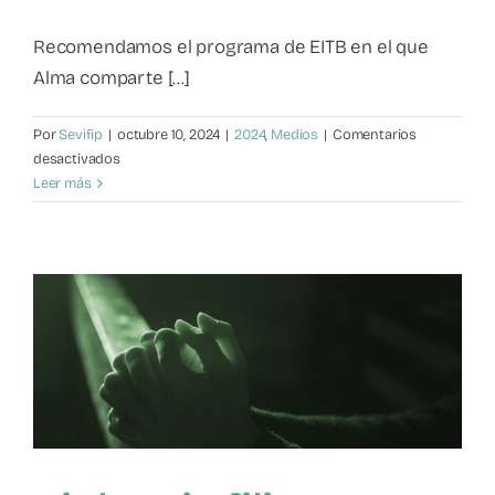
Mapa de recursos
Recomendamos el programa de EITB en el que
Alma comparte [...]
Observatorio VFP
Por
Sevifip
|
octubre 10, 2024
|
2024
,
Medios
|
Comentarios
en
desactivados
Contacto
Violencia
Leer más
filio-
parental
y
los
videojuegos