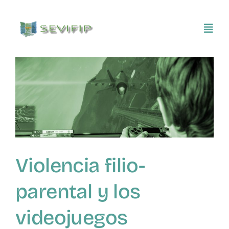
Saltar
al
Toggl
contenido
Navig
Inicio
Conócenos
Asociarse
Violencia filio-
SEVIFIP CONECTA
parental y los
Publicaciones e investigaciones
videojuegos