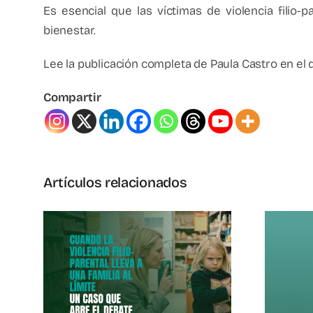
Es esencial que las víctimas de violencia filio-
bienestar.
Lee la publicación completa de Paula Castro en el 
Compartir
Artículos relacionados
o-
Apoyo Al Pueblo
a A
De Venezuela