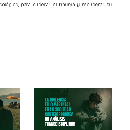
sicológico, para superar el trauma y recuperar su
a Filio-
 En La
dad