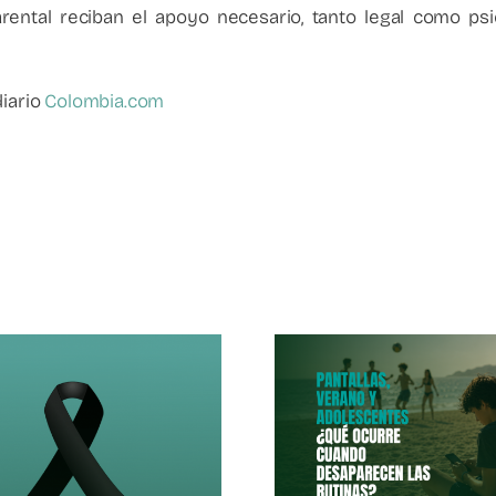
parental reciban el apoyo necesario, tanto legal como p
diario
Colombia.com
La Violenci
Pantallas,
Parental
Verano Y
Socie