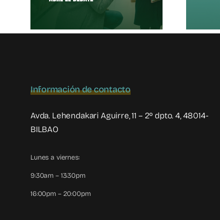
Al
Información de contacto
Avda. Lehendakari Aguirre, 11 – 2º dpto. 4, 48014-
BILBAO
Lunes a viernes:
9:30am – 13:30pm
16:00pm – 20:00pm