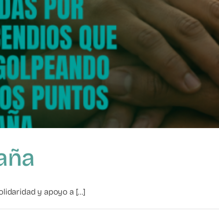
aña
daridad y apoyo a [...]