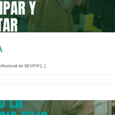
A
esional de SEVIFIP [...]