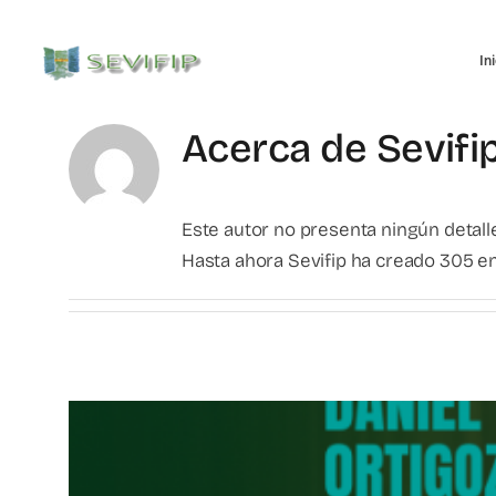
Saltar
al
In
contenido
Acerca de
Sevifi
Este autor no presenta ningún detalle
Hasta ahora Sevifip ha creado 305 en