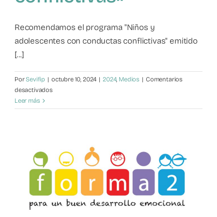
Recomendamos el programa "Niños y
adolescentes con conductas conflictivas" emitido
[...]
Por
Sevifip
|
octubre 10, 2024
|
2024
,
Medios
|
Comentarios
en
desactivados
Mente
Leer más
abierta
«Niños
y
adolescentes
con
conductas
conflictivas»