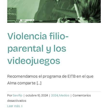
silenciado
Violencia filio-
parental y los
videojuegos
Recomendamos el programa de EITB en el que
Alma comparte [...]
Por
Sevifip
|
octubre 10, 2024
|
2024
,
Medios
|
Comentarios
en
desactivados
Violencia
Leer más