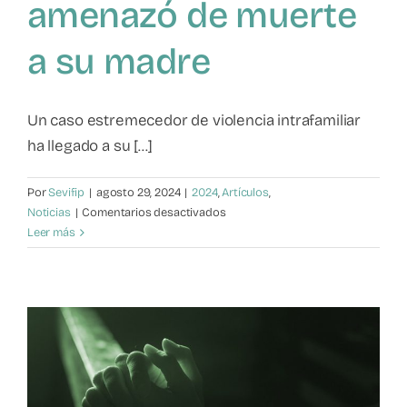
amenazó de muerte
a su madre
Un caso estremecedor de violencia intrafamiliar
ha llegado a su [...]
Por
Sevifip
|
agosto 29, 2024
|
2024
,
Artículos
,
en
Noticias
|
Comentarios desactivados
Diez
Leer más
años
de
cárcel
para
un
hijo
que
amenazó