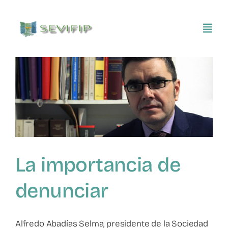
Saltar
al
Toggl
contenido
Navig
Inicio
Conócenos
Asociarse
La importancia de
SEVIFIP CONECTA
denunciar
Publicaciones e investigaciones
Alfredo Abadías Selma, presidente de la Sociedad