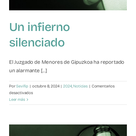
Un infierno
silenciado
El Juzgado de Menores de Gipuzkoa ha reportado
un alarmante [...]
Por
Sevifip
|
octubre 8, 2024
|
2024
,
Noticias
|
Comentarios
en
desactivados
Un
Leer más
infierno
silenciado