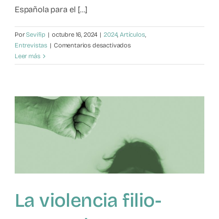
Española para el [...]
Mapa de recursos
Por
Sevifip
|
octubre 16, 2024
|
2024
,
Artículos
,
Observatorio VFP
en
Entrevistas
|
Comentarios desactivados
La
Leer más
importancia
Contacto
de
denunciar
La violencia filio-