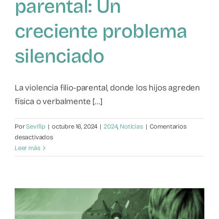
parental: Un
creciente problema
silenciado
La violencia filio-parental, donde los hijos agreden
física o verbalmente [...]
Por
Sevifip
|
octubre 16, 2024
|
2024
,
Noticias
|
Comentarios
en
desactivados
La
Leer más
violencia
filio-
parental:
Un
creciente
problema