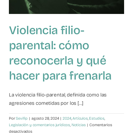
de
muerte
a
su
Violencia filio-
madre
parental: cómo
reconocerla y qué
hacer para frenarla
La violencia filio-parental, definida como las
agresiones cometidas por los [...]
Por
Sevifip
|
agosto 28, 2024
|
2024
,
Artículos
,
Estudios
,
Legislación y comentarios jurídicos
,
Noticias
|
Comentarios
en
desactivados