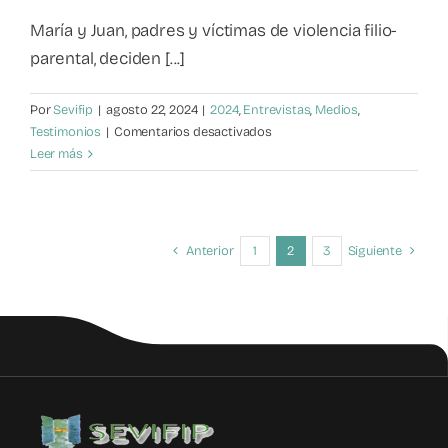
María y Juan, padres y víctimas de violencia filio-
parental, deciden [...]
Por
Sevifip
|
agosto 22, 2024
|
2024
,
Entrevistas
,
Medios
,
en
Testimonios
|
Comentarios desactivados
Calvario
Leer más
por
violencia
filio-
parental
Anterior
1
2
3
Siguiente