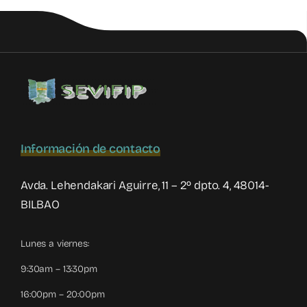
filioparental
Información de contacto
Avda. Lehendakari Aguirre, 11 – 2º dpto. 4, 48014-
BILBAO
Lunes a viernes:
9:30am – 13:30pm
16:00pm – 20:00pm