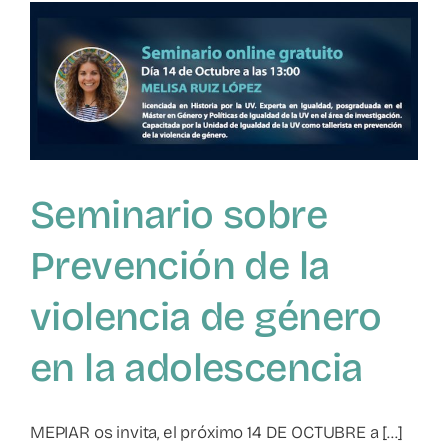
de
Violencia
Filioparental.
Comprender,
Describir,
Intervenir
y
Evaluar
Seminario sobre
Prevención de la
violencia de género
en la adolescencia
MEPIAR os invita, el próximo 14 DE OCTUBRE a [...]