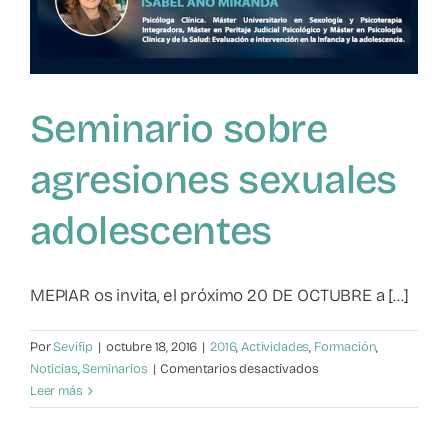
Seminario sobre
agresiones sexuales
adolescentes
MEPIAR os invita, el próximo 20 DE OCTUBRE a [...]
Por
Sevifip
|
octubre 18, 2016
|
2016
,
Actividades
,
Formación
,
en
Noticias
,
Seminarios
|
Comentarios desactivados
Seminario
Leer más
sobre
agresiones