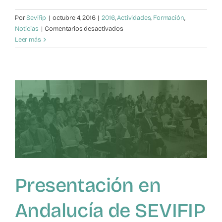
Por
Sevifip
|
octubre 4, 2016
|
2016
,
Actividades
,
Formación
,
en
Noticias
|
Comentarios desactivados
Seminario
Leer más
sobre
Prevención
de
la
violencia
de
género
en
la
adolescencia
Presentación en
Andalucía de SEVIFIP