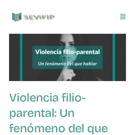
Saltar
al
Toggl
contenido
Navig
Inicio
Conócenos
Asociarse
Violencia filio-
SEVIFIP CONECTA
parental: Un
Publicaciones e investigaciones
fenómeno del que