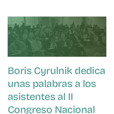
presidente
de
la
SEVIFIP
Javier
Urra,
presenta
el
II
Congreso
Nacional
de
Boris Cyrulnik dedica
Violencia
Filio-
Parental
unas palabras a los
asistentes al II
Congreso Nacional