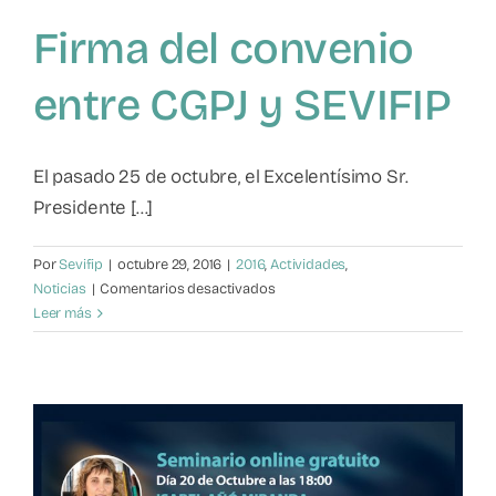
de
Firma del convenio
Violencia
Filio-
Parental
entre CGPJ y SEVIFIP
El pasado 25 de octubre, el Excelentísimo Sr.
Presidente [...]
Por
Sevifip
|
octubre 29, 2016
|
2016
,
Actividades
,
en
Noticias
|
Comentarios desactivados
Firma
Leer más
del
convenio
entre
CGPJ
y
SEVIFIP