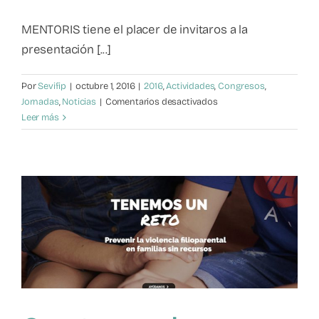
MENTORIS tiene el placer de invitaros a la
presentación [...]
Por
Sevifip
|
octubre 1, 2016
|
2016
,
Actividades
,
Congresos
,
en
Jornadas
,
Noticias
|
Comentarios desactivados
Presentación
Leer más
en
Andalucía
de
SEVIFIP