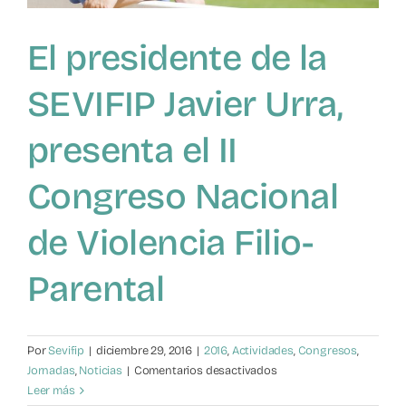
El presidente de la
SEVIFIP Javier Urra,
presenta el II
Congreso Nacional
de Violencia Filio-
Parental
Por
Sevifip
|
diciembre 29, 2016
|
2016
,
Actividades
,
Congresos
,
en
Jornadas
,
Noticias
|
Comentarios desactivados
El
Leer más