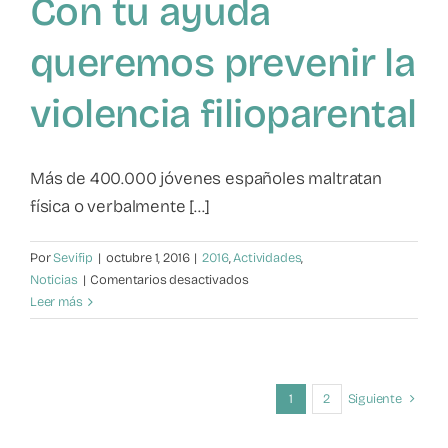
Con tu ayuda
queremos prevenir la
violencia filioparental
Más de 400.000 jóvenes españoles maltratan
física o verbalmente [...]
Por
Sevifip
|
octubre 1, 2016
|
2016
,
Actividades
,
en
Noticias
|
Comentarios desactivados
Con
Leer más
tu
ayuda
queremos
prevenir
1
2
Siguiente
la
violencia