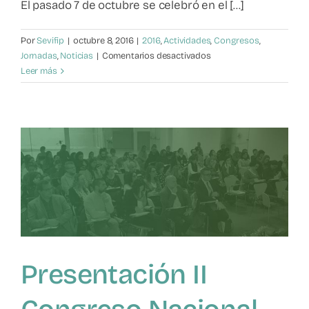
El pasado 7 de octubre se celebró en el [...]
Por
Sevifip
|
octubre 8, 2016
|
2016
,
Actividades
,
Congresos
,
en
Jornadas
,
Noticias
|
Comentarios desactivados
Respuestas
Leer más
Educativas:
Presentación
de
la
SEVIFIP
en
Andalucía
Presentación II