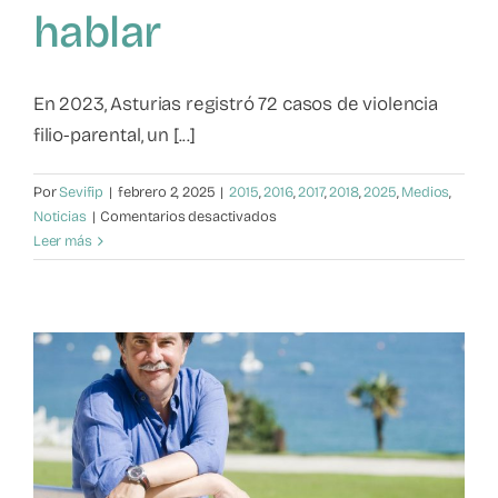
hablar
Mapa de recursos
Observatorio VFP
En 2023, Asturias registró 72 casos de violencia
filio-parental, un [...]
Contacto
Por
Sevifip
|
febrero 2, 2025
|
2015
,
2016
,
2017
,
2018
,
2025
,
Medios
,
en
Noticias
|
Comentarios desactivados
Violencia
Leer más
filio-
parental:
Un
fenómeno
del
que
hablar