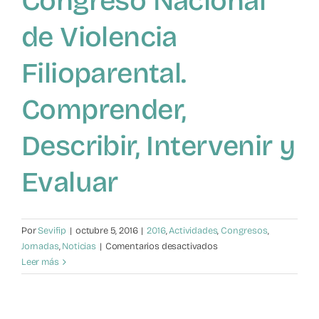
Congreso Nacional
de Violencia
Filioparental.
Comprender,
Describir, Intervenir y
Evaluar
Por
Sevifip
|
octubre 5, 2016
|
2016
,
Actividades
,
Congresos
,
en
Jornadas
,
Noticias
|
Comentarios desactivados
Presentación
Leer más
II
Congreso
Nacional