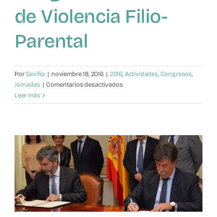
de Violencia Filio-
Parental
Por
Sevifip
|
noviembre 18, 2016
|
2016
,
Actividades
,
Congresos
,
en
Jornadas
|
Comentarios desactivados
Boris
Leer más
Cyrulnik
dedica
unas
palabras
a
los
asistentes
al
II
Congreso
Nacional