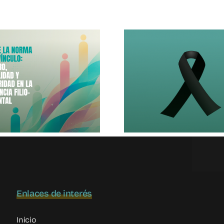
Pantal
Apoyo Al Pueblo
Veran
De Venezuela
Adolesc
Enlaces de interés
Inicio