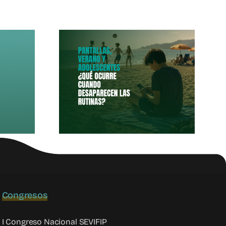
las,
o Y
entes
Congresos
I Congreso Nacional SEVIFIP