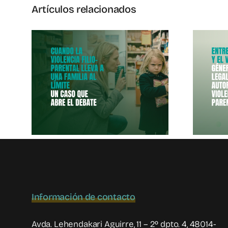
Artículos relacionados
o-
Entre La Norma
a A
Y El Vínculo
Al
Información de contacto
Avda. Lehendakari Aguirre, 11 – 2º dpto. 4, 48014-