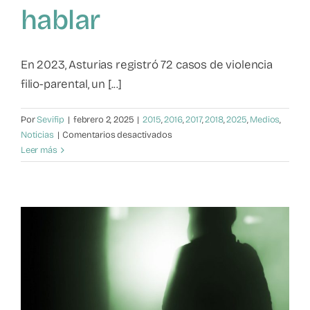
hablar
Mapa de recursos
Observatorio VFP
En 2023, Asturias registró 72 casos de violencia
filio-parental, un [...]
Contacto
Por
Sevifip
|
febrero 2, 2025
|
2015
,
2016
,
2017
,
2018
,
2025
,
Medios
,
en
Noticias
|
Comentarios desactivados
Violencia
Leer más
filio-
parental:
Un
fenómeno
del
que
hablar