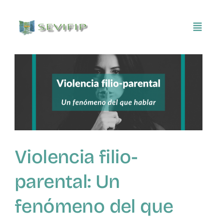
Saltar
al
Toggl
contenido
Navig
Inicio
Conócenos
Asociarse
Violencia filio-
SEVIFIP CONECTA
parental: Un
Publicaciones e investigaciones
fenómeno del que