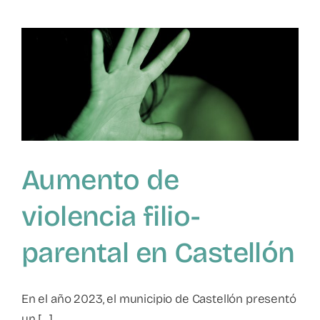
17
denuncias
por
violencia
filio-
parental
en
2023
Aumento de
violencia filio-
parental en Castellón
En el año 2023, el municipio de Castellón presentó
un [...]