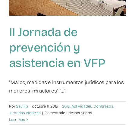
and
Contexts
for
Intervention
II Jornada de
prevención y
asistencia en VFP
"Marco, medidas e instrumentos jurídicos para los
menores infractores" [...]
Por
Sevifip
|
octubre 11, 2015
|
2015
,
Actividades
,
Congresos
,
en
Jornadas
,
Noticias
|
Comentarios desactivados
II
Leer más
Jornada
de