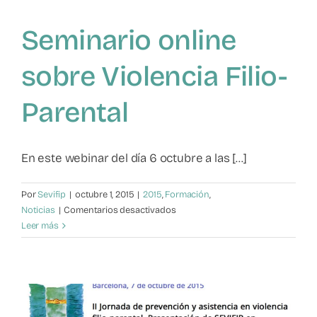
prevención
y
Seminario online
asistencia
en
VFP»
sobre Violencia Filio-
en
Barcelona
Parental
En este webinar del día 6 octubre a las [...]
Por
Sevifip
|
octubre 1, 2015
|
2015
,
Formación
,
en
Noticias
|
Comentarios desactivados
Seminario
Leer más
online
sobre
Violencia
Filio-
Parental