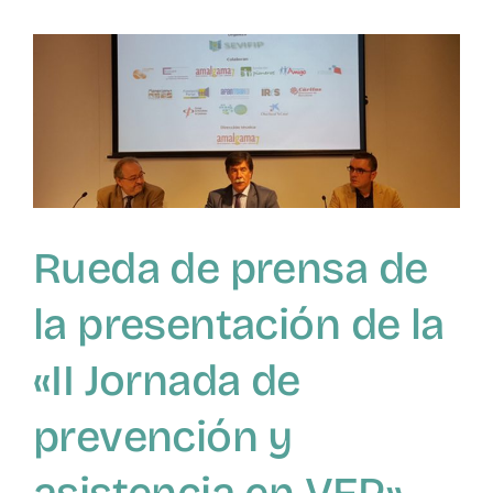
prevención
y
asistencia
en
VFP
s
Rueda de prensa de
la presentación de la
«II Jornada de
prevención y
asistencia en VFP»