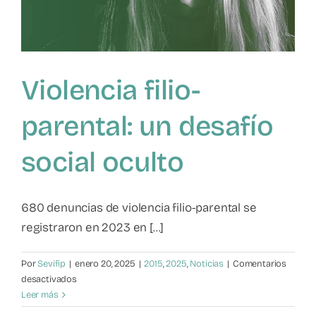
Violencia filio-
parental: un desafío
social oculto
680 denuncias de violencia filio-parental se
registraron en 2023 en [...]
Por
Sevifip
|
enero 20, 2025
|
2015
,
2025
,
Noticias
|
Comentarios
en
desactivados
Violencia
Leer más
filio-