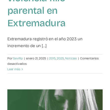
parental en
Extremadura
Extremadura registró en el año 2023 un
incremento de un [...]
Por
Sevifip
|
enero 21, 2025
|
2015
,
2025
,
Noticias
|
Comentarios
en
desactivados
Aumento
Leer más
de
violencia
filio-
parental
en
Extremadura