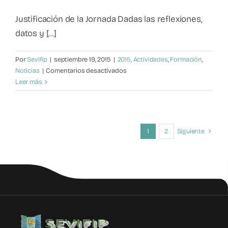
Justificación de la Jornada Dadas las reflexiones,
datos y [...]
Por
Sevifip
|
septiembre 19, 2015
|
2015
,
Actividades
,
Formación
,
en
Noticias
|
Comentarios desactivados
INSCRIPCIONES:
Leer más
II
Jornada
de
Prevención
1
2
Siguiente
y
Asistencia
en
Violencia
Filio-
parental