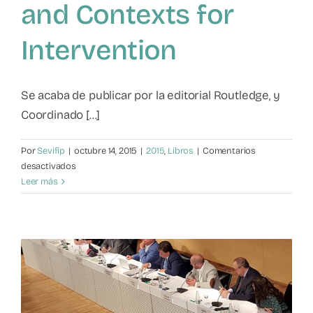
and Contexts for
Intervention
Se acaba de publicar por la editorial Routledge, y
Coordinado [...]
Por
Sevifip
|
octubre 14, 2015
|
2015
,
Libros
|
Comentarios
en
desactivados
Working
Leer más
with
Adolescent
Violence
and
Abuse
Towards
Parents:
Approaches