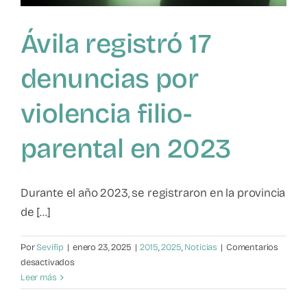
Ávila registró 17
denuncias por
violencia filio-
parental en 2023
Durante el año 2023, se registraron en la provincia
de [...]
Por
Sevifip
|
enero 23, 2025
|
2015
,
2025
,
Noticias
|
Comentarios
en
desactivados
Ávila
Leer más
registró