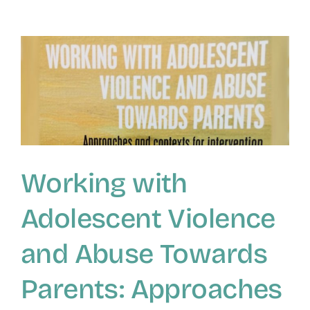
parental:
un
desafío
social
oculto
Working with
Adolescent Violence
and Abuse Towards
Parents: Approaches