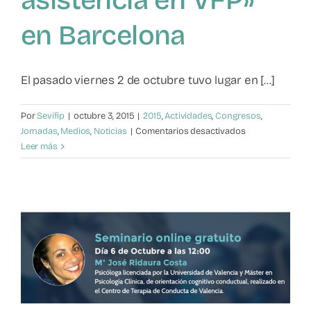
en Barcelona
El pasado viernes 2 de octubre tuvo lugar en [...]
Por
Sevifip
|
octubre 3, 2015
|
2015
,
Actividades
,
Congresos
,
en
Jornadas
,
Medios
,
Noticias
|
Comentarios desactivados
Rueda
Leer más
de
prensa
de
la
presentación
de
la
«II
Jornada
de