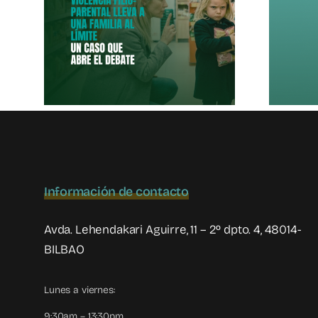
o-
Apoyo Al Pueblo
a A
De Venezuela
Al
Información de contacto
Avda. Lehendakari Aguirre, 11 – 2º dpto. 4, 48014-
BILBAO
Lunes a viernes:
9:30am – 13:30pm