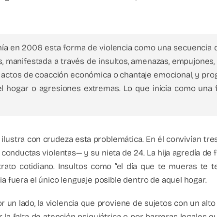
nía en 2006 esta forma de violencia como una secuencia de
es, manifestada a través de insultos, amenazas, empujones,
actos de coacción económica o chantaje emocional, y pro
 del hogar o agresiones extremas. Lo que inicia como un
 ilustra con crudeza esta problemática. En él convivían t
onductas violentas— y su nieta de 24. La hija agredía de
ltrato cotidiano. Insultos como “el día que te mueras te
ia fuera el único lenguaje posible dentro de aquel hogar.
 un lado, la violencia que proviene de sujetos con un alto
 la falta de atención psiquiátrica o por barreras legales qu