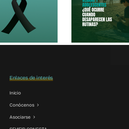
La Violenci
Pantallas,
Parental
Verano Y
Socie
Adolescentes
Contemp
Enlaces de interés
Inicio
Conócenos
Asociarse