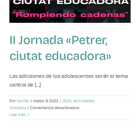
grave
problema
social,
una
realidad
II Jornada «Petrer,
invisible
que
muchas
ciutat educadora»
veces
se
esconde»
Las adicciones de los adolescentes serán el tema
central de [...]
Por
Sevifip
|
marzo 9, 2023
|
2023
,
Actividades
,
en
Jornadas
|
Comentarios desactivados
II
Leer más
Jornada
«Petrer,
ciutat