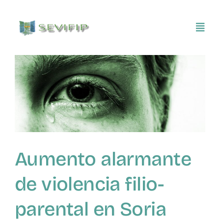
Saltar
al
Toggl
contenido
Navig
Inicio
Conócenos
Asociarse
Aumento alarmante
SEVIFIP CONECTA
de violencia filio-
Publicaciones e investigaciones
parental en Soria