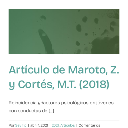
los
hijos
hacia
los
padres
y
de
los
padres
hacia
Artículo de Maroto, Z.
los
hijos:
una
y Cortés, M.T. (2018)
revisión
metaanalítica
Reincidencia y factores psicológicos en jóvenes
con conductas de [...]
Por
Sevifip
|
abril 1, 2021
|
2021
,
Artículos
|
Comentarios