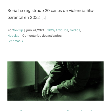
Mapa de recursos
Soria ha registrado 20 casos de violencia filio-
parental en 2022, [...]
Observatorio VFP
Por
Sevifip
|
julio 24, 2024
|
2024
,
Artículos
,
Medios
,
en
Noticias
|
Comentarios desactivados
Contacto
Aumento
Leer más
alarmante
de
violencia
filio-
parental
en
Soria