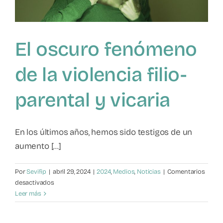
El oscuro fenómeno
de la violencia filio-
parental y vicaria
En los últimos años, hemos sido testigos de un
aumento [...]
Por
Sevifip
|
abril 29, 2024
|
2024
,
Medios
,
Noticias
|
Comentarios
en
desactivados
El
Leer más
oscuro
fenómeno