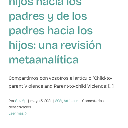
hijos hacia los
padres y de los
padres hacia los
hijos: una revisión
metaanalítica
Compartimos con vosotros el artículo “Child-to-
parent Violence and Parent-to-child Violence: [...]
Por
Sevifip
|
mayo 3, 2021
|
2021
,
Artículos
|
Comentarios
en
desactivados
La
Leer más
violencia
de