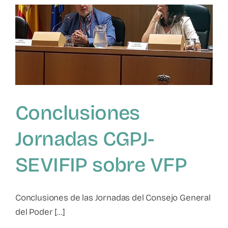
Ruíz:
«La
violencia
filio-
parental
ante
una
precisa
reforma
Conclusiones
legislativa
en
España»
Jornadas CGPJ-
SEVIFIP sobre VFP
Conclusiones de las Jornadas del Consejo General
del Poder [...]