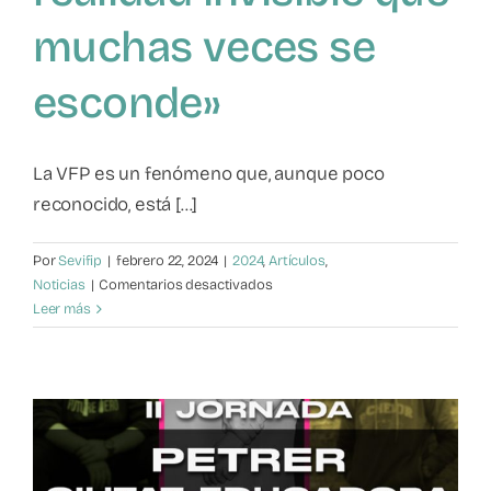
muchas veces se
esconde»
La VFP es un fenómeno que, aunque poco
reconocido, está [...]
Por
Sevifip
|
febrero 22, 2024
|
2024
,
Artículos
,
en
Noticias
|
Comentarios desactivados
Fundación
Leer más
Amigó
«La
violencia
filio-
parental
es
un