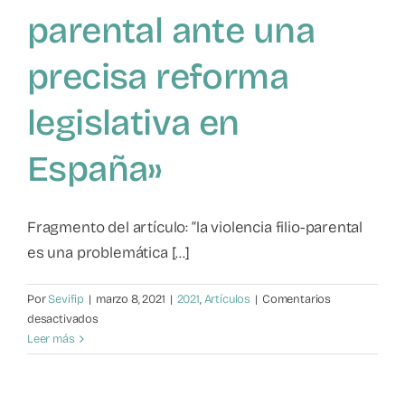
parental ante una
precisa reforma
legislativa en
España»
Fragmento del artículo: “la violencia filio-parental
es una problemática [...]
Por
Sevifip
|
marzo 8, 2021
|
2021
,
Artículos
|
Comentarios
en
desactivados
Artículo
Leer más
de
Rocío
Leal