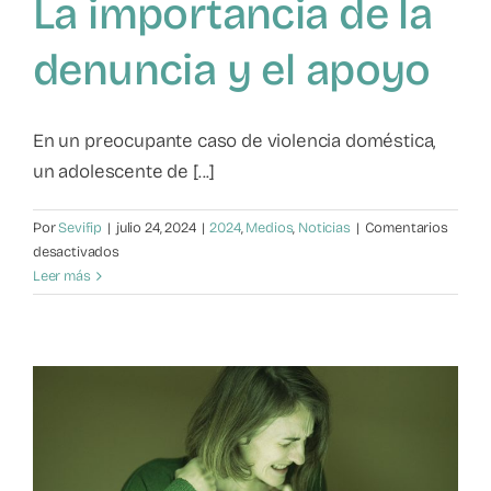
La importancia de la
denuncia y el apoyo
En un preocupante caso de violencia doméstica,
un adolescente de [...]
Por
Sevifip
|
julio 24, 2024
|
2024
,
Medios
,
Noticias
|
Comentarios
en
desactivados
La
Leer más
importancia
de
la
denuncia
y
el
apoyo