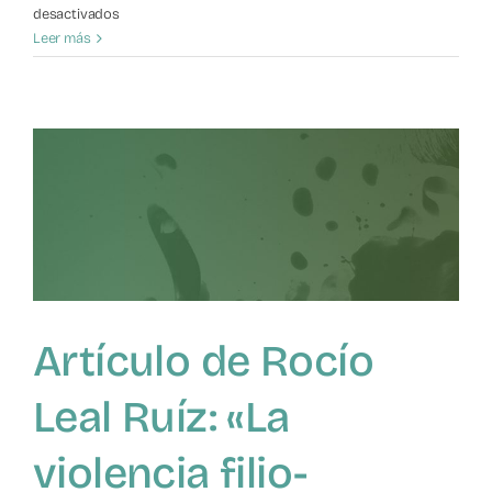
en
desactivados
Artículo
Leer más
de
Maroto,
Z.
y
Cortés,
M.T.
(2018)
Artículo de Rocío
Leal Ruíz: «La
violencia filio-