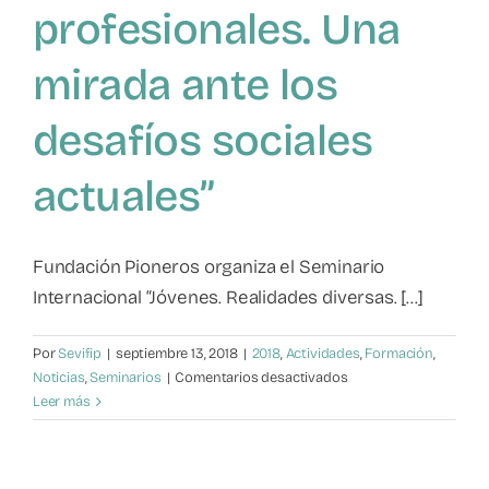
profesionales. Una
mirada ante los
desafíos sociales
actuales”
Fundación Pioneros organiza el Seminario
Internacional “Jóvenes. Realidades diversas. [...]
Por
Sevifip
|
septiembre 13, 2018
|
2018
,
Actividades
,
Formación
,
en
Noticias
,
Seminarios
|
Comentarios desactivados
Seminario
Leer más
Internacional
“Jóvenes.
Realidades