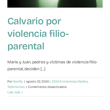
Calvario por
violencia filio-
parental
María y Juan, padres y víctimas de violencia filio-
parental, deciden [...]
Por
Sevifip
|
agosto 22, 2024
|
2024
,
Entrevistas
,
Medios
,
en
Testimonios
|
Comentarios desactivados
Calvario
Leer más
por
violencia
filio-