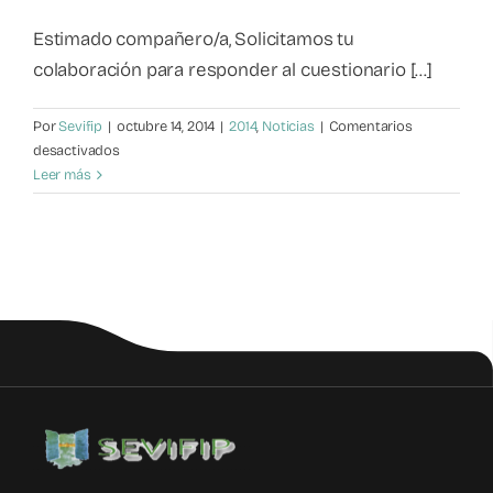
Estimado compañero/a, Solicitamos tu
colaboración para responder al cuestionario [...]
Por
Sevifip
|
octubre 14, 2014
|
2014
,
Noticias
|
Comentarios
en
desactivados
La
Leer más
violencia
Filio-
Parental,
análisis
de
las
opiniones
de
los
profesionales
de
la
justicia