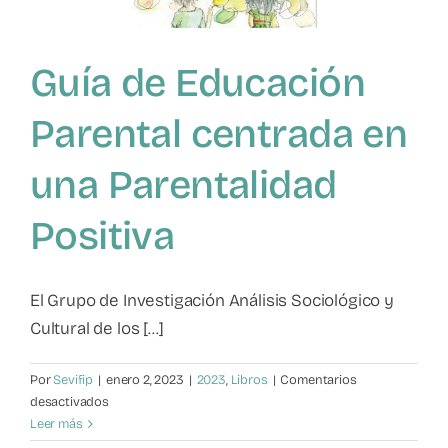
Guía de Educación
Parental centrada en
una Parentalidad
Positiva
El Grupo de Investigación Análisis Sociológico y
Cultural de los [...]
Por
Sevifip
|
enero 2, 2023
|
2023
,
Libros
|
Comentarios
en
desactivados
Guía
Leer más
de