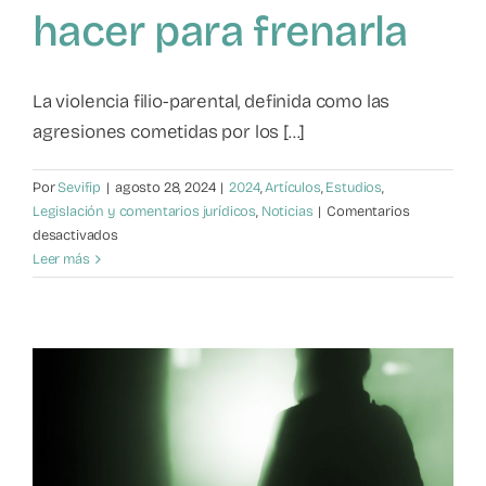
hacer para frenarla
Mapa de recursos
Observatorio VFP
La violencia filio-parental, definida como las
agresiones cometidas por los [...]
Contacto
Por
Sevifip
|
agosto 28, 2024
|
2024
,
Artículos
,
Estudios
,
Legislación y comentarios jurídicos
,
Noticias
|
Comentarios
en
desactivados
Violencia
Leer más
filio-
parental:
cómo
reconocerla
y
qué
hacer
para
frenarla