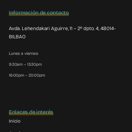
de
menores
Información de contacto
Avda. Lehendakari Aguirre, 11 – 2º dpto. 4, 48014-
BILBAO
Lunes a viernes:
9:30am – 13:30pm
16:00pm – 20:00pm
Enlaces de interés
Inicio