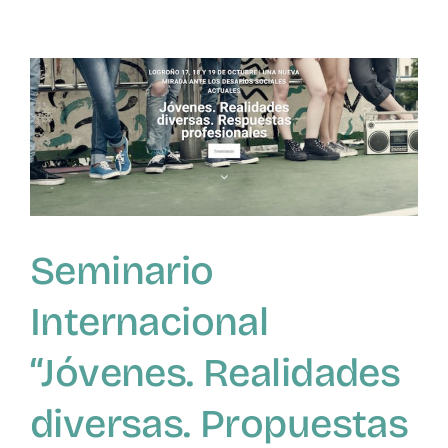
Educación
Parental
centrada
en
una
Parentalidad
Positiva
Seminario
Internacional
“Jóvenes. Realidades
diversas. Propuestas