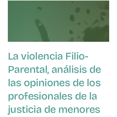
diversas.
Propuestas
profesionales.
Una
mirada
ante
los
desafíos
sociales
La violencia Filio-
actuales”
Parental, análisis de
las opiniones de los
profesionales de la
justicia de menores