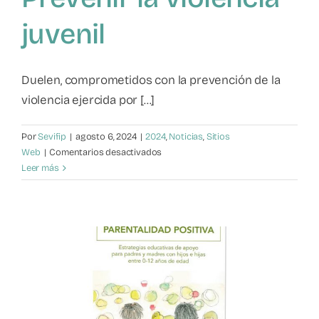
juvenil
Duelen, comprometidos con la prevención de la
violencia ejercida por [...]
Por
Sevifip
|
agosto 6, 2024
|
2024
,
Noticias
,
Sitios
en
Web
|
Comentarios desactivados
Prevenir
Leer más
la
violencia
juvenil
l