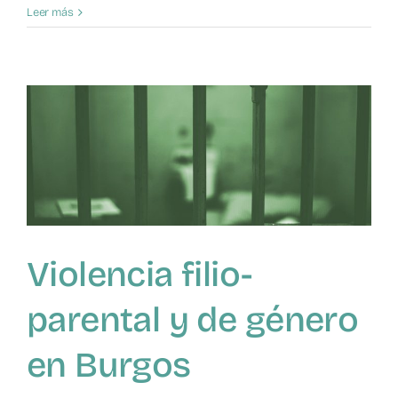
Agresión
Leer más
a
una
mujer
de
72
Violencia filio-
parental y de género
en Burgos