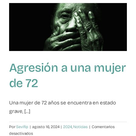
parental
Agresión a una mujer
de 72
Una mujer de 72 años se encuentra en estado
grave, [...]
Por
Sevifip
|
agosto 16, 2024
|
2024
,
Noticias
|
Comentarios
en
desactivados