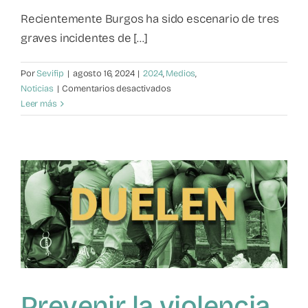
Recientemente Burgos ha sido escenario de tres
graves incidentes de [...]
Por
Sevifip
|
agosto 16, 2024
|
2024
,
Medios
,
en
Noticias
|
Comentarios desactivados
Violencia
Leer más
filio-
parental
y
de
género
en
Burgos
Prevenir la violencia