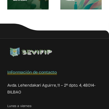
Vínculo
Venezuela
l
Información de contacto
Avda. Lehendakari Aguirre, 11 – 2º dpto. 4, 48014-
BILBAO
Lunes a viernes: