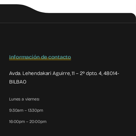
Valenciana
s
Información de contacto
Avda. Lehendakari Aguirre, 11 – 2º dpto. 4, 48014-
BILBAO
Lunes a viernes:
9:30am – 13:30pm
16:00pm – 20:00pm