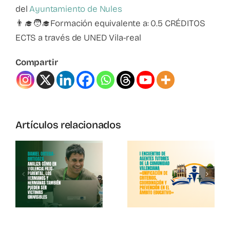
del
Ayuntamiento de Nules
👨‍🎓🧑‍🎓Formación equivalente a: 0.5 CRÉDITOS
ECTS a través de UNED Vila-real
Compartir
I
Artículos relacionados
s
Encuentro
De
s
Agentes
Incendios
Tutores De
En España
La
Comunidad