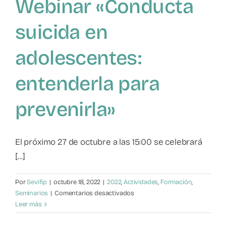
Webinar «Conducta
suicida en
adolescentes:
entenderla para
prevenirla»
El próximo 27 de octubre a las 15:00 se celebrará
[...]
Por
Sevifip
|
octubre 18, 2022
|
2022
,
Actividades
,
Formación
,
en
Seminarios
|
Comentarios desactivados
Webinar
Leer más
«Conducta