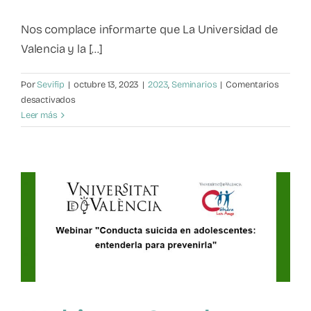
Mapa de recursos
Nos complace informarte que La Universidad de
Valencia y la [...]
Observatorio VFP
Por
Sevifip
|
octubre 13, 2023
|
2023
,
Seminarios
|
Comentarios
en
desactivados
Contacto
Webinar
Leer más
Gratuito:
¿Quién
soy
yo
y
quién
quiero
ser?