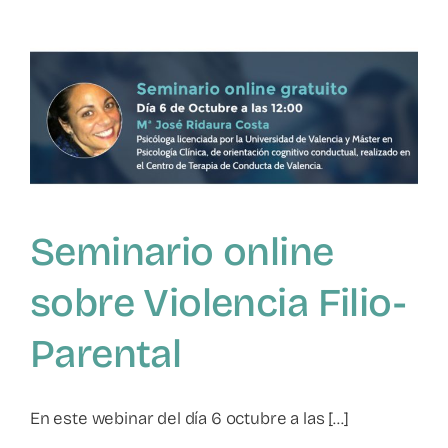
suicida
en
adolescentes:
entenderla
para
prevenirla»
Seminario online
sobre Violencia Filio-
Parental
En este webinar del día 6 octubre a las [...]