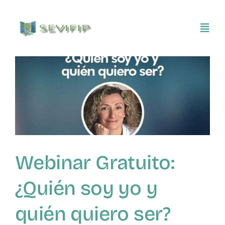
Saltar
al
Toggl
contenido
Navig
Inicio
Conócenos
Asociarse
Webinar Gratuito:
SEVIFIP CONECTA
¿Quién soy yo y
Publicaciones e investigaciones
quién quiero ser?