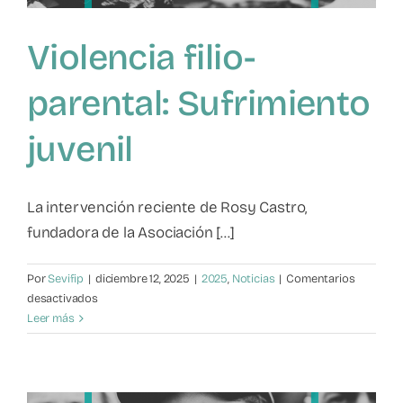
Violencia filio-
parental: Sufrimiento
juvenil
La intervención reciente de Rosy Castro,
fundadora de la Asociación [...]
Por
Sevifip
|
diciembre 12, 2025
|
2025
,
Noticias
|
Comentarios
en
desactivados
Violencia
Leer más
filio-
parental:
Sufrimiento
juvenil