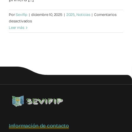
Por
Sevifip
|
diciembre 10, 2025
|
2025
,
Noticias
|
Comentarios
en
desactivados
Violencia
Leer más
filio-
parental:
Insultos,
chantajes
y
agresiones
físicas
Información de contacto