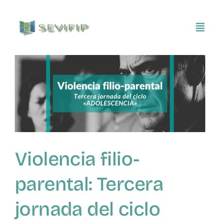
Saltar
al
Toggl
contenido
Navig
Inicio
Conócenos
Asociarse
Violencia filio-
SEVIFIP CONECTA
parental: Tercera
Publicaciones e investigaciones
jornada del ciclo