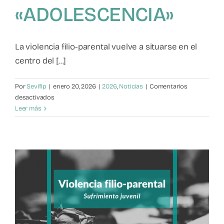
«ADOLESCENCIA»
Mapa de recursos
Observatorio VFP
La violencia filio-parental vuelve a situarse en el
centro del [...]
Contacto
Por
Sevifip
|
enero 20, 2026
|
2026
,
Noticias
|
Comentarios
en
desactivados
Violencia
Leer más
filio-
parental:
Tercera
jornada
del
ciclo
«ADOLESCENCIA»