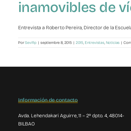
inamovibles de v
Entrevista a Roberto Pereira, Director de la Escuela 
Por
Sevifip
|
septiembre 8, 2015
|
2015
,
Entrevistas
,
Noticias
|
Com
Información de contacto
Avda. Lehendakari Aguirre, 11 – 2º dpto. 4, 48014-
BILBAO