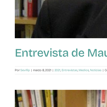
Entrevista de Mau
Por
Sevifip
|
marzo 8, 2021
|
2021
,
Entrevistas
,
Medios
,
Noticias
|
C