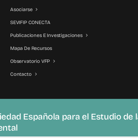
verdugo”
Asociarse
SEVIFIP CONECTA
Publicaciones E Investigaciones
Mapa De Recursos
Observatorio VFP
Contacto
edad Española para el Estudio de la
ental