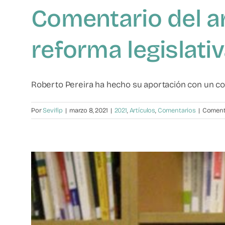
Comentario del ar
reforma legislati
Roberto Pereira ha hecho su aportación con un com
Por
Sevifip
|
marzo 8, 2021
|
2021
,
Artículos
,
Comentarios
|
Coment