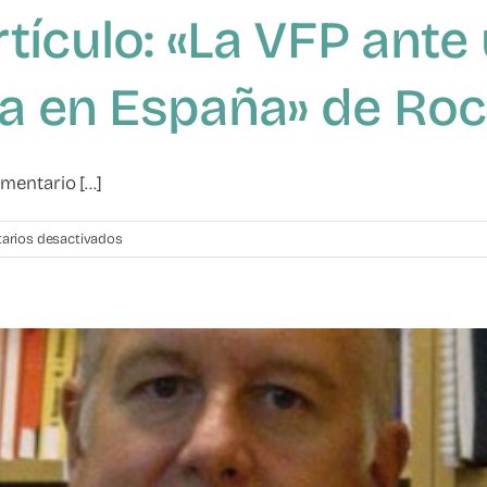
tículo: «La VFP ante
va en España» de Roc
entario [...]
en
arios desactivados
Comentario
del
artículo:
«La
VFP
ante
una
precisa
reforma
legislativa