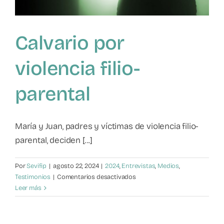
Calvario por
violencia filio-
parental
María y Juan, padres y víctimas de violencia filio-
parental, deciden [...]
Por
Sevifip
|
agosto 22, 2024
|
2024
,
Entrevistas
,
Medios
,
en
Testimonios
|
Comentarios desactivados
Calvario
Leer más
por
violencia
filio-