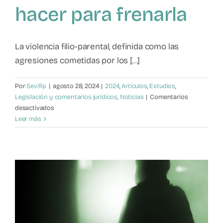
hacer para frenarla
Mapa de recursos
Observatorio VFP
La violencia filio-parental, definida como las
agresiones cometidas por los [...]
Contacto
Por
Sevifip
|
agosto 28, 2024
|
2024
,
Artículos
,
Estudios
,
Legislación y comentarios jurídicos
,
Noticias
|
Comentarios
en
desactivados
Violencia
Leer más
filio-
parental:
cómo
reconocerla
y
qué
hacer
para
frenarla