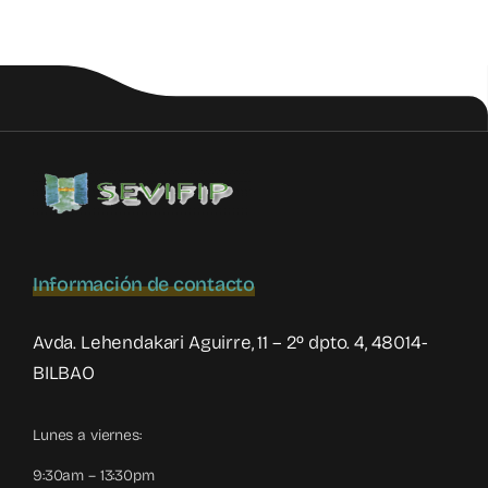
parental
Información de contacto
Avda. Lehendakari Aguirre, 11 – 2º dpto. 4, 48014-
BILBAO
Lunes a viernes:
9:30am – 13:30pm