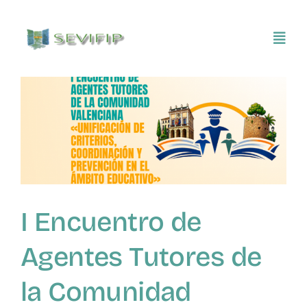
Saltar
al
Toggl
contenido
Navig
Inicio
Conócenos
Asociarse
I Encuentro de
SEVIFIP CONECTA
Agentes Tutores de
Publicaciones e investigaciones
la Comunidad