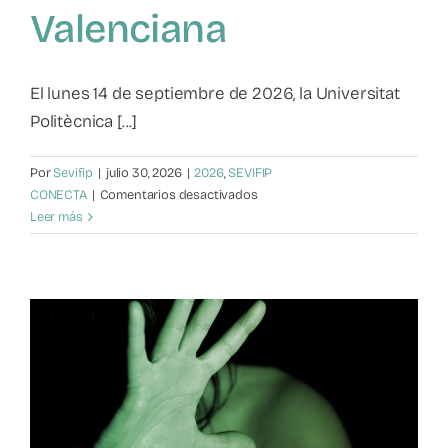
Valenciana
Mapa de recursos
Observatorio VFP
El lunes 14 de septiembre de 2026, la Universitat
Politècnica [...]
Contacto
Por
Sevifip
|
julio 30, 2026
|
2026
,
SEVIFIP
en
CONECTA
|
Comentarios desactivados
I
Leer más
Encuentro
de
Agentes
Tutores
de
la
Comunidad
Valenciana