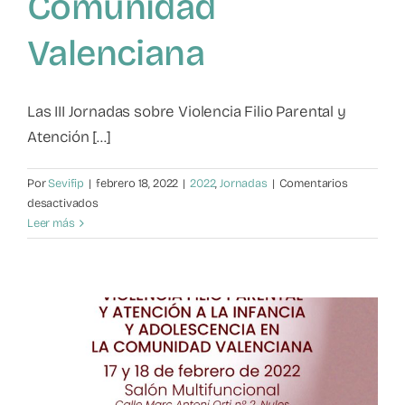
Comunidad
Valenciana
Las III Jornadas sobre Violencia Filio Parental y
Atención [...]
Por
Sevifip
|
febrero 18, 2022
|
2022
,
Jornadas
|
Comentarios
en
desactivados
III
Leer más
Jornadas
sobre
Violencia
Filio
a
Parental
y
atención
a
la