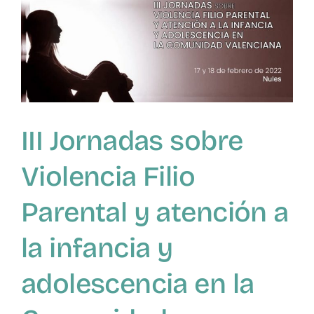
a
en
Castellón
III Jornadas sobre
Violencia Filio
Parental y atención a
la infancia y
adolescencia en la