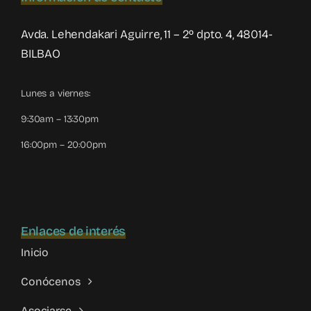
Valenciana
Avda. Lehendakari Aguirre, 11 – 2º dpto. 4, 48014-
BILBAO
Lunes a viernes:
9:30am – 13:30pm
16:00pm – 20:00pm
Enlaces de interés
Inicio
Conócenos
Asociarse