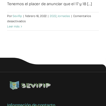
Tenemos el placer de anunciar que el 17 y 18 [...]
Por
Sevifip
|
febrero 16, 2022
|
2022
,
Jornadas
|
Comentarios
en
desactivados
III
Leer más
Jornadas
sobre
Violencia
Filio
Parental
y
atención
a
la
infancia
y
adolescencia
en
la
Comunidad
Información de contacto