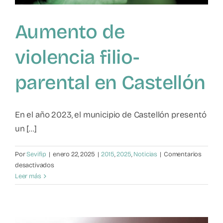
Aumento de
violencia filio-
parental en Castellón
En el año 2023, el municipio de Castellón presentó
un [...]
Por
Sevifip
|
enero 22, 2025
|
2015
,
2025
,
Noticias
|
Comentarios
en
desactivados
Aumento
Leer más
de
violencia
filio-
parental