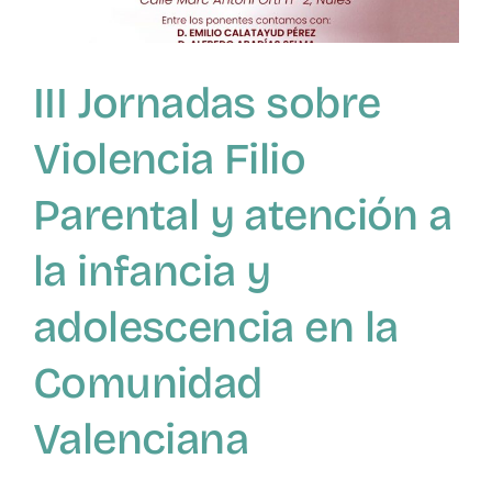
infancia
y
adolescencia
III Jornadas sobre
en
la
Comunidad
Violencia Filio
Valenciana
Parental y atención a
la infancia y
adolescencia en la
Comunidad
Valenciana