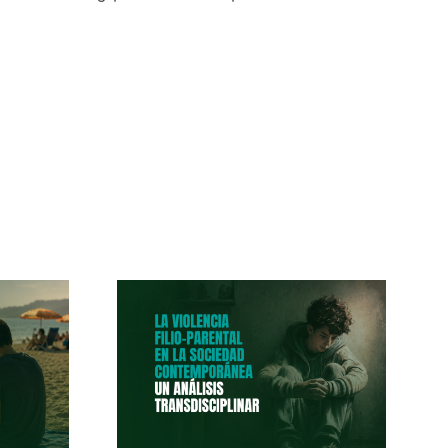
a Filio-
 En La
dad