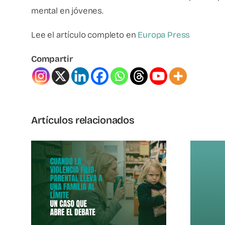
mental en jóvenes.
Lee el artículo completo en
Europa Press
Compartir
Artículos relacionados
o-
Apoyo Al Pueblo
a A
De Venezuela
Al