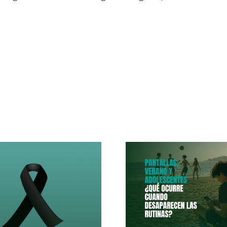
La Violenci
Pantallas,
Parental
Verano Y
Socie
Adolescentes