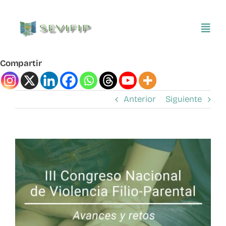
Saltar
al
Toggl
contenido
Navig
Compartir
Inicio
Anterior
Siguiente
Conócenos
Asociarse
Ver
imagen
SEVIFIP CONECTA
más
grande
Publicaciones e investigaciones