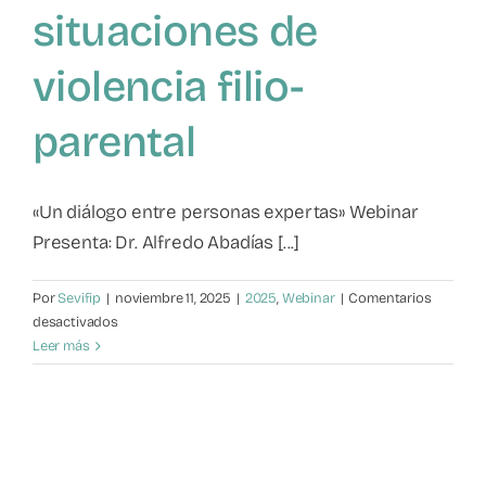
situaciones de
Mapa de recursos
violencia filio-
Observatorio VFP
parental
Contacto
«Un diálogo entre personas expertas» Webinar
Presenta: Dr. Alfredo Abadías [...]
Por
Sevifip
|
noviembre 11, 2025
|
2025
,
Webinar
|
Comentarios
en
desactivados
Buenas
Leer más
prácticas
profesionales
en
la
atención