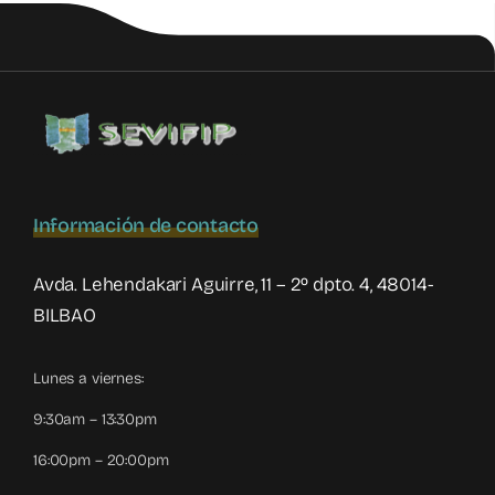
a
situaciones
de
violencia
filio-
parental
Información de contacto
Avda. Lehendakari Aguirre, 11 – 2º dpto. 4, 48014-
BILBAO
Lunes a viernes:
9:30am – 13:30pm
16:00pm – 20:00pm