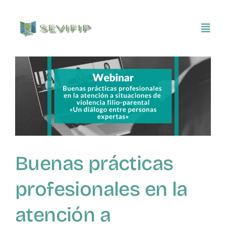
Saltar
al
Toggl
contenido
Navig
Inicio
Conócenos
Asociarse
Buenas prácticas
SEVIFIP CONECTA
profesionales en la
Publicaciones e investigaciones
atención a