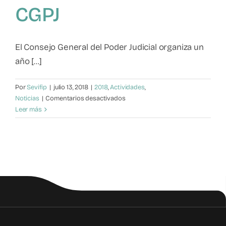
CGPJ
Mapa de recursos
Observatorio VFP
El Consejo General del Poder Judicial organiza un
año [...]
Contacto
Por
Sevifip
|
julio 13, 2018
|
2018
,
Actividades
,
en
Noticias
|
Comentarios desactivados
SEVIFIP
Leer más
en
la
Escuela
de
Verano
organizada
por
el
CGPJ