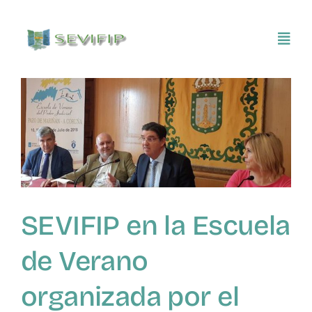
Saltar
al
Toggl
contenido
Navig
Inicio
Conócenos
Asociarse
SEVIFIP en la Escuela
SEVIFIP CONECTA
de Verano
Publicaciones e investigaciones
organizada por el