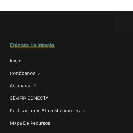
Parental:
Romper
el
silencio
es
el
Enlaces de interés
primer
paso
Inicio
Conócenos
Asociarse
SEVIFIP CONECTA
Publicaciones E Investigaciones
Mapa De Recursos