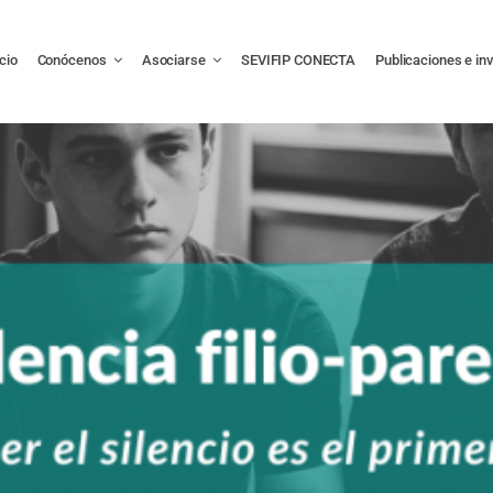
icio
Conócenos
Asociarse
SEVIFIP CONECTA
Publicaciones e in