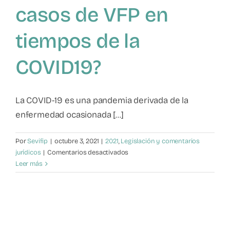
casos de VFP en
Mapa de recursos
tiempos de la
Observatorio VFP
COVID19?
Contacto
La COVID-19 es una pandemia derivada de la
enfermedad ocasionada [...]
Por
Sevifip
|
octubre 3, 2021
|
2021
,
Legislación y comentarios
en
jurídicos
|
Comentarios desactivados
Comentario
Leer más
jurídico
¿Incrementaron
o
disminuyeron
los