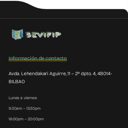
casos
de
VFP
en
tiempos
de
la
COVID19?
Información de contacto
Avda. Lehendakari Aguirre, 11 – 2º dpto. 4, 48014-
BILBAO
Lunes a viernes:
9:30am – 13:30pm
16:00pm – 20:00pm