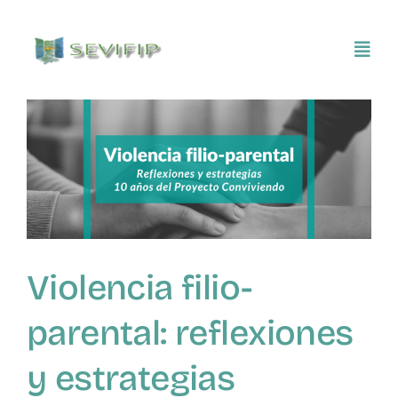
Saltar
al
Toggl
contenido
Navig
Inicio
Conócenos
Asociarse
Violencia filio-
SEVIFIP CONECTA
parental: reflexiones
Publicaciones e investigaciones
y estrategias