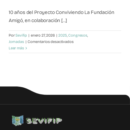
Mapa de recursos
10 años del Proyecto Conviviendo La Fundación
Amigó, en colaboración [...]
Observatorio VFP
Por
Sevifip
|
enero 27, 2026
|
2025
,
Congresos
,
en
Jornadas
|
Comentarios desactivados
Contacto
Violencia
Leer más
filio-
parental:
reflexiones
y
estrategias