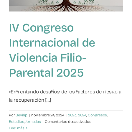
los
acerca
IV Congreso
Internacional de
Violencia Filio-
Parental 2025
«Enfrentando desafíos: de los factores de riesgo a
la recuperación [...]
Por
Sevifip
|
noviembre 24, 2024
|
2023
,
2024
,
Congresos
,
en
Estudios
,
Jornadas
|
Comentarios desactivados
IV
Leer más