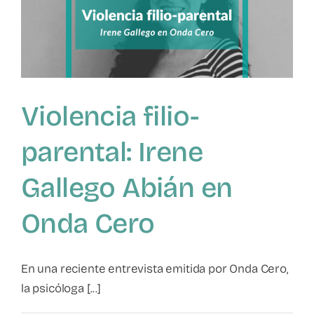
a
situaciones
de
violencia
filio-
parental
Violencia filio-
parental: Irene
Gallego Abián en
Onda Cero
En una reciente entrevista emitida por Onda Cero,
la psicóloga [...]