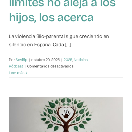
límites no aleja a los
hijos, los acerca
La violencia filio-parental sigue creciendo en
silencio en España. Cada [...]
Por
Sevifip
|
octubre 20, 2025
|
2025
,
Noticias
,
en
Pódcast
|
Comentarios desactivados
Violencia
Leer más
filio-
parental:
Poner
límites
no
aleja
a
los
hijos,