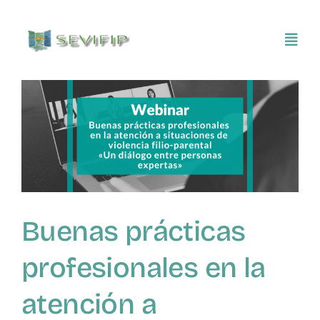
Saltar
al
Toggl
contenido
Navig
Inicio
Conócenos
Asociarse
Buenas prácticas
SEVIFIP CONECTA
profesionales en la
Publicaciones e investigaciones
atención a