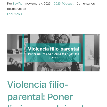
Por
Sevifip
|
noviembre 4, 2025
|
2025
,
Pódcast
|
Comentarios
en
desactivados
Violencia
Leer más
filio-
parental:
Irene
Gallego
Abián
en
Onda
Cero
Violencia filio-
parental: Poner