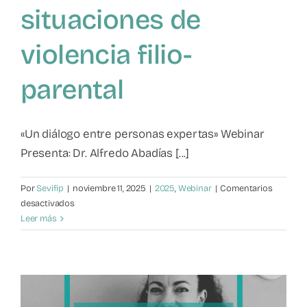
situaciones de
Mapa de recursos
violencia filio-
Observatorio VFP
parental
Contacto
«Un diálogo entre personas expertas» Webinar
Presenta: Dr. Alfredo Abadías [...]
Por
Sevifip
|
noviembre 11, 2025
|
2025
,
Webinar
|
Comentarios
en
desactivados
Buenas
Leer más
prácticas
profesionales
en
la
atención