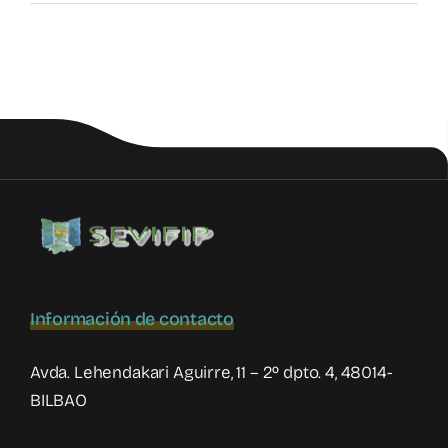
Congreso
Internacional
de
Violencia
Filio-
Parental
2025
Información de contacto
Avda. Lehendakari Aguirre, 11 – 2º dpto. 4, 48014-
BILBAO