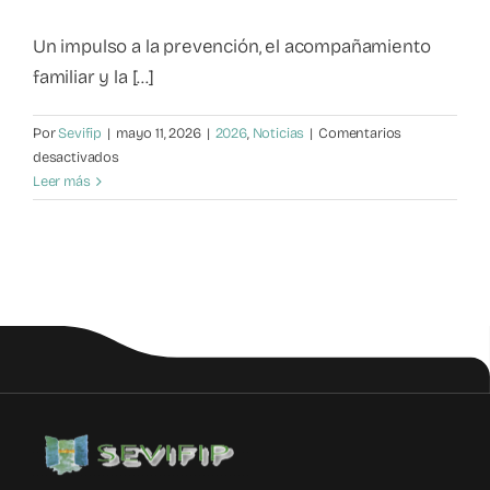
Mapa de recursos
Un impulso a la prevención, el acompañamiento
familiar y la [...]
Observatorio VFP
Por
Sevifip
|
mayo 11, 2026
|
2026
,
Noticias
|
Comentarios
en
desactivados
Contacto
La
Leer más
prevención
también
es
acompañar