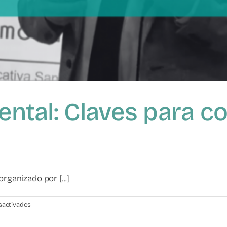
arental: Claves para 
rganizado por [...]
en
sactivados
Violencia
filio-