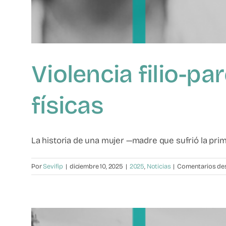
Violencia filio-pa
físicas
La historia de una mujer —madre que sufrió la primer
Por
Sevifip
|
diciembre 10, 2025
|
2025
,
Noticias
|
Comentarios de