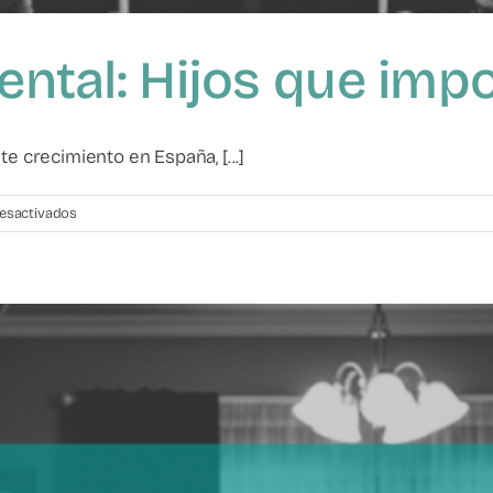
arental: Hijos que im
e crecimiento en España, [...]
en
esactivados
Violencia
filio-
parental:
Hijos
que
imponen
su
voluntad