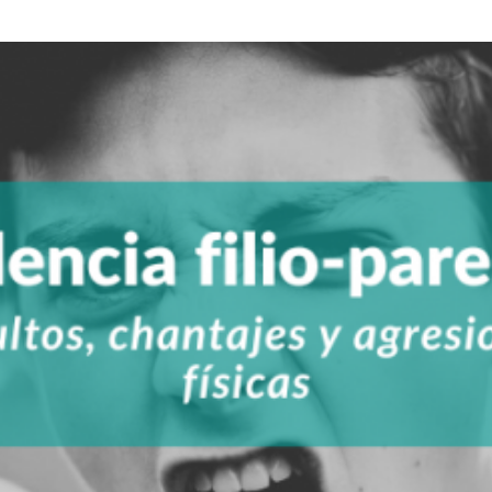
parental:
Claves
para
comprender
esta
realidad