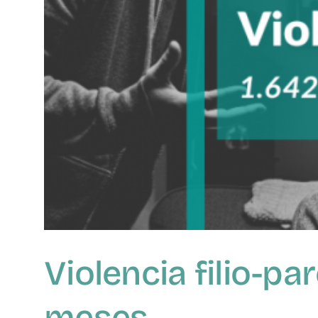
Violencia filio-pa
meses