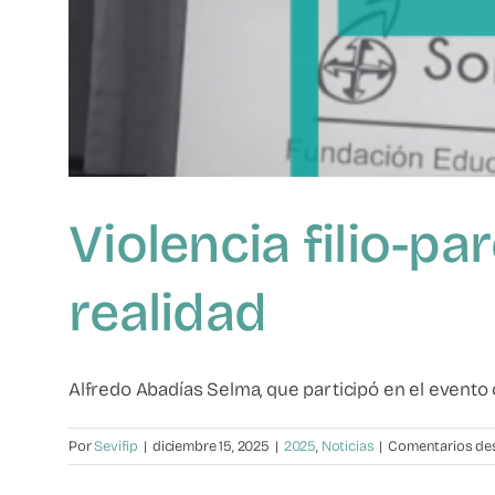
Violencia filio-p
realidad
Alfredo Abadías Selma, que participó en el evento o
Por
Sevifip
|
diciembre 15, 2025
|
2025
,
Noticias
|
Comentarios de