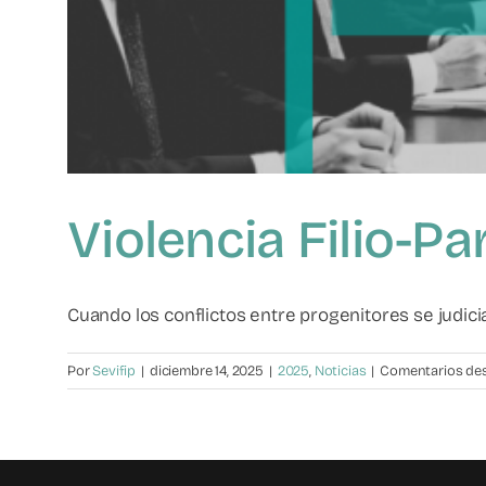
Violencia Filio-Pa
Cuando los conflictos entre progenitores se judicia
Por
Sevifip
|
diciembre 14, 2025
|
2025
,
Noticias
|
Comentarios de