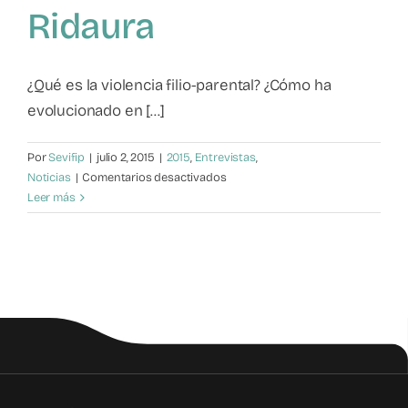
Ridaura
Mapa de recursos
Observatorio VFP
¿Qué es la violencia filio-parental? ¿Cómo ha
evolucionado en [...]
Contacto
Por
Sevifip
|
julio 2, 2015
|
2015
,
Entrevistas
,
en
Noticias
|
Comentarios desactivados
¿Qué
Leer más
es
la
Violencia
Filio-
Parental?
Entrevista
a
Mª
José
Ridaura