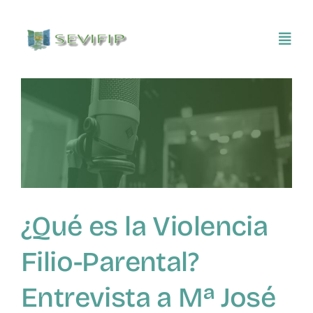
Saltar
al
Toggl
contenido
Navig
Inicio
Conócenos
Asociarse
¿Qué es la Violencia
SEVIFIP CONECTA
Filio-Parental?
Publicaciones e investigaciones
Entrevista a Mª José