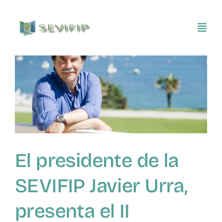
Saltar
al
Toggl
contenido
Navig
Inicio
Conócenos
Asociarse
El presidente de la
SEVIFIP CONECTA
SEVIFIP Javier Urra,
Publicaciones e investigaciones
presenta el II