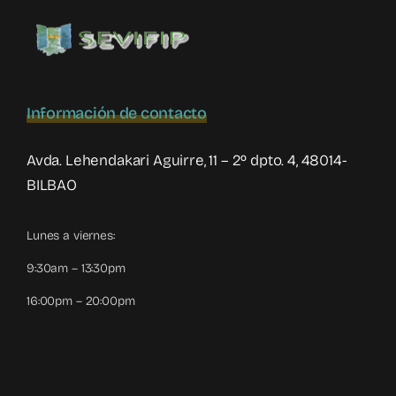
Congreso
Nacional
de
Violencia
Filio-
Parental
Información de contacto
Avda. Lehendakari Aguirre, 11 – 2º dpto. 4, 48014-
BILBAO
Lunes a viernes:
9:30am – 13:30pm
16:00pm – 20:00pm