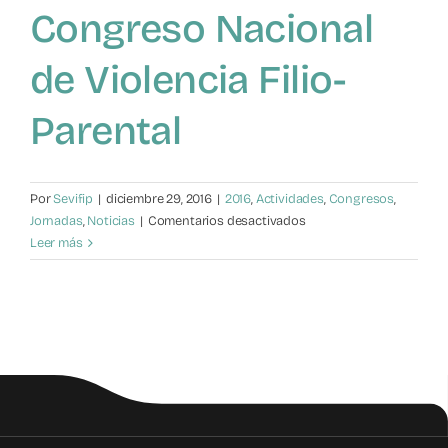
Congreso Nacional
Mapa de recursos
de Violencia Filio-
Observatorio VFP
Parental
Contacto
Por
Sevifip
|
diciembre 29, 2016
|
2016
,
Actividades
,
Congresos
,
en
Jornadas
,
Noticias
|
Comentarios desactivados
El
Leer más
presidente
de
la
SEVIFIP
Javier
Urra,
presenta
el
II