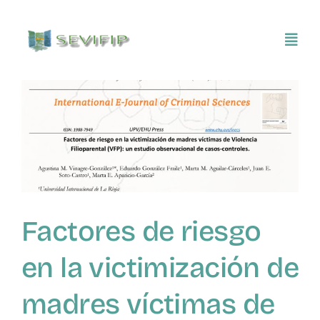
Saltar
al
Toggl
contenido
Navig
Inicio
Conócenos
Asociarse
Factores de riesgo
SEVIFIP CONECTA
en la victimización de
Publicaciones e investigaciones
madres víctimas de