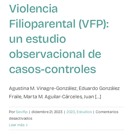
Violencia
Mapa de recursos
Filioparental (VFP):
Observatorio VFP
un estudio
Contacto
observacional de
casos-controles
Agustina M. Vinagre-González, Eduardo González
Fraile, Marta M. Aguilar-Cárceles, Juan [...]
Por
Sevifip
|
diciembre 21, 2023
|
2023
,
Estudios
|
Comentarios
en
desactivados
Factores
Leer más
de