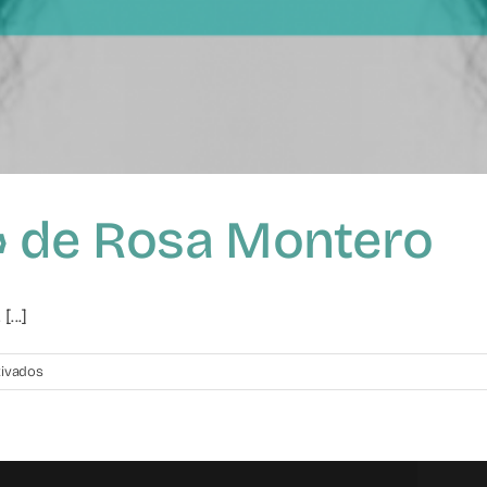
» de Rosa Montero
...]
en
tivados
«La
buena
suerte»
de