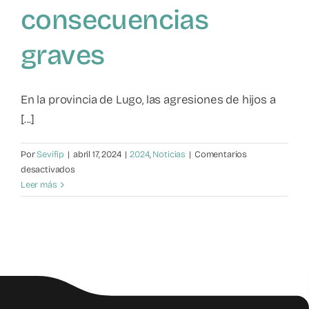
consecuencias
Mapa de recursos
graves
Observatorio VFP
En la provincia de Lugo, las agresiones de hijos a
Contacto
[...]
Por
Sevifip
|
abril 17, 2024
|
2024
,
Noticias
|
Comentarios
en
desactivados
Violencia
Leer más
filio-
parental:
un
problema
latente
con
consecuencias
graves