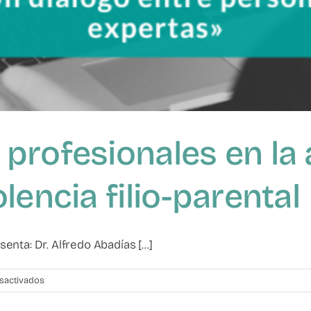
profesionales en la 
lencia filio-parental
ta: Dr. Alfredo Abadías [...]
en
sactivados
Buenas
prácticas