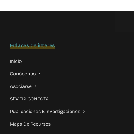
profesionales
en
la
atención
a
situaciones
Enlaces de interés
de
violencia
filio-
Inicio
parental
Conócenos
Asociarse
SEVIFIP CONECTA
Publicaciones E Investigaciones
Mapa De Recursos