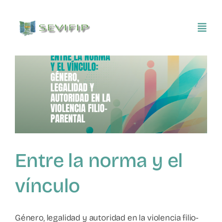
Saltar
al
Toggl
contenido
Navig
Inicio
Conócenos
Asociarse
Entre la norma y el
SEVIFIP CONECTA
vínculo
Publicaciones e investigaciones
Género, legalidad y autoridad en la violencia filio-