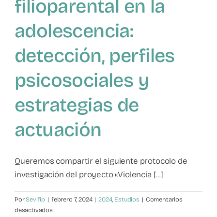
filioparental en la
adolescencia:
detección, perfiles
psicosociales y
estrategias de
actuación
Queremos compartir el siguiente protocolo de
investigación del proyecto «Violencia [...]
Por
Sevifip
|
febrero 7, 2024
|
2024
,
Estudios
|
Comentarios
en
desactivados