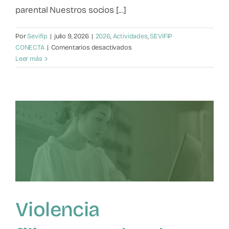
parental Nuestros socios [...]
Mapa de recursos
Por
Sevifip
|
julio 9, 2026
|
2026
,
Actividades
,
SEVIFIP
Observatorio VFP
en
CONECTA
|
Comentarios desactivados
Entre
Leer más
la
Contacto
norma
y
el
vínculo
Violencia