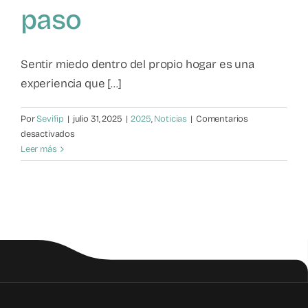
paso
Mapa de recursos
Observatorio VFP
Sentir miedo dentro del propio hogar es una
experiencia que [...]
Contacto
Por
Sevifip
|
julio 31, 2025
|
2025
,
Noticias
|
Comentarios
en
desactivados
Violencia
Leer más
Filio-
Parental:
Romper
el
silencio
es
el
primer
paso