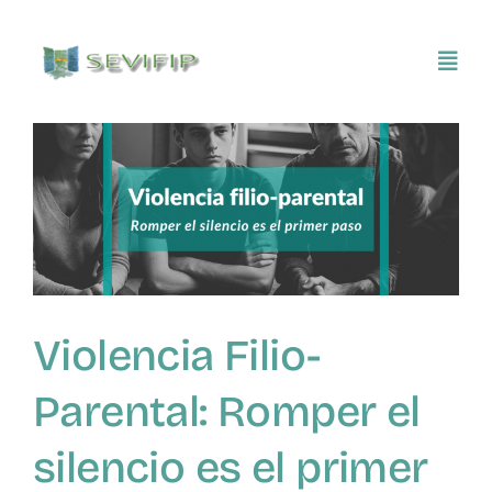
Saltar
al
Toggl
contenido
Navig
Inicio
Conócenos
Asociarse
Violencia Filio-
SEVIFIP CONECTA
Parental: Romper el
Publicaciones e investigaciones
silencio es el primer