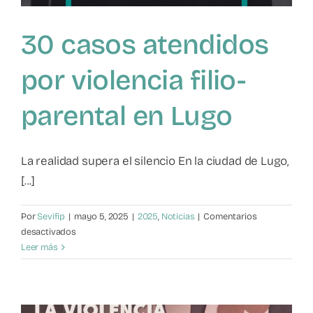
30 casos atendidos
por violencia filio-
parental en Lugo
La realidad supera el silencio En la ciudad de Lugo,
[...]
Por
Sevifip
|
mayo 5, 2025
|
2025
,
Noticias
|
Comentarios
en
desactivados
30
Leer más
casos
atendidos
por
violencia