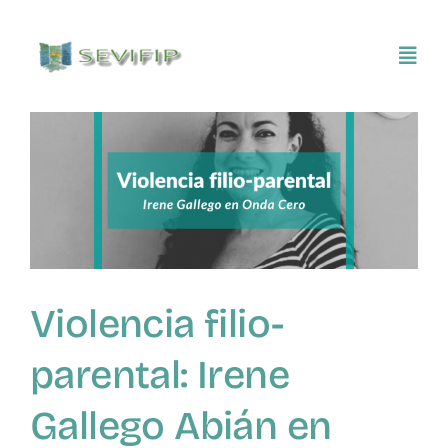
Saltar
al
Toggl
contenido
Navig
Inicio
Conócenos
Asociarse
Violencia filio-
SEVIFIP CONECTA
parental: Irene
Publicaciones e investigaciones
Gallego Abián en