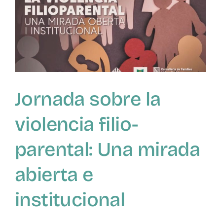
filio-
parental
en
Lugo
Jornada sobre la
violencia filio-
parental: Una mirada
abierta e
institucional