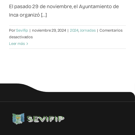
El pasado 29 de noviembre, el Ayuntamiento de
Inca organizó [...]
Por
Sevifip
|
noviembre 29, 2024
|
2024
,
Jornadas
|
Comentarios
en
desactivados
Jornada
Leer más
sobre
la
violencia
filio-
parental:
Una
mirada
abierta
e
institucional