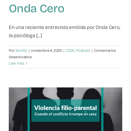
Onda Cero
Mapa de recursos
Observatorio VFP
En una reciente entrevista emitida por Onda Cero,
la psicóloga [...]
Contacto
Por
Sevifip
|
noviembre 4, 2025
|
2025
,
Pódcast
|
Comentarios
en
desactivados
Violencia
Leer más
filio-
parental:
Irene
Gallego
Abián
en
Onda
Cero