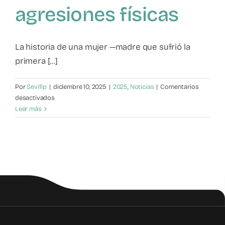
agresiones físicas
Mapa de recursos
Observatorio VFP
La historia de una mujer —madre que sufrió la
primera [...]
Contacto
Por
Sevifip
|
diciembre 10, 2025
|
2025
,
Noticias
|
Comentarios
en
desactivados
Violencia
Leer más
filio-
parental:
Insultos,
chantajes
y
agresiones
físicas