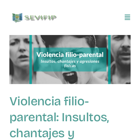
Saltar
al
Toggl
contenido
Navig
Inicio
Conócenos
Asociarse
Violencia filio-
SEVIFIP CONECTA
parental: Insultos,
Publicaciones e investigaciones
chantajes y