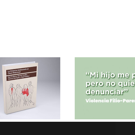
Violencia Filio-
Javier
Parental: Un
Prese
Problema
«Inmad
Silenciado
Colect