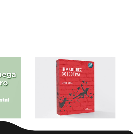
 Urra
nta
urez
iva»