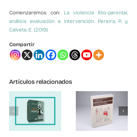
Comenzaremos con:
La violencia filio-parental,
análisis evaluación e intervención. Pereira, R y
Calvete, E. (2019).
Compartir
Artículos relacionados
l
Violencia
La
Filio-
o
Violencia
Parental:
onal
Adolescente
Un
En Clave
Problema