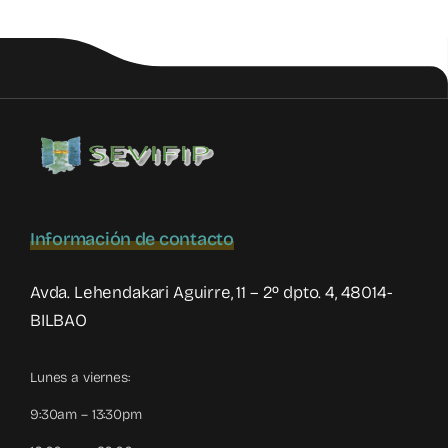
a
Relacional
Silenciado
Información de contacto
Avda. Lehendakari Aguirre, 11 – 2º dpto. 4, 48014-
BILBAO
Lunes a viernes:
9:30am – 13:30pm