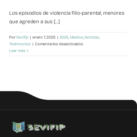
Mapa de recursos
Los episodios de violencia filio-parental, menores
que agreden a sus [...]
Observatorio VFP
Por
Sevifip
|
enero 7, 2025
|
2025
,
Medios
,
Noticias
,
en
Testimonios
|
Comentarios desactivados
Contacto
Violencia
Leer más
Filio-
Parental:
una
realidad
inquietante