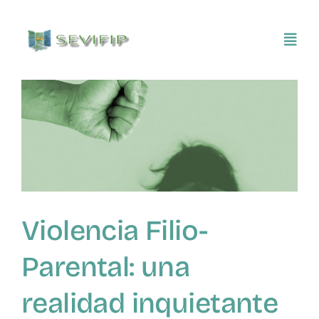
Saltar
al
Toggl
contenido
Navig
Inicio
Conócenos
Asociarse
Violencia Filio-
SEVIFIP CONECTA
Parental: una
Publicaciones e investigaciones
realidad inquietante