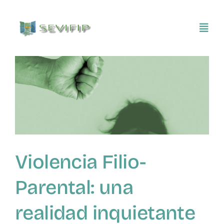
Saltar
al
Toggl
contenido
Navig
Inicio
Conócenos
Asociarse
Violencia Filio-
SEVIFIP CONECTA
Parental: una
Publicaciones e investigaciones
realidad inquietante