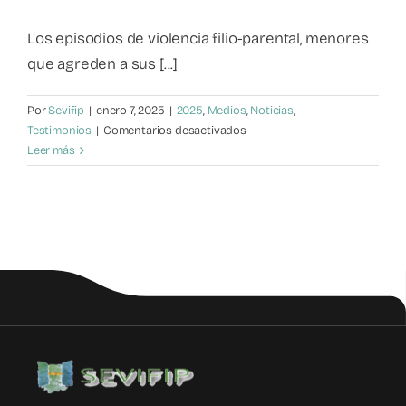
Mapa de recursos
Los episodios de violencia filio-parental, menores
que agreden a sus [...]
Observatorio VFP
Por
Sevifip
|
enero 7, 2025
|
2025
,
Medios
,
Noticias
,
en
Testimonios
|
Comentarios desactivados
Contacto
Violencia
Leer más
Filio-
Parental:
una
realidad
inquietante