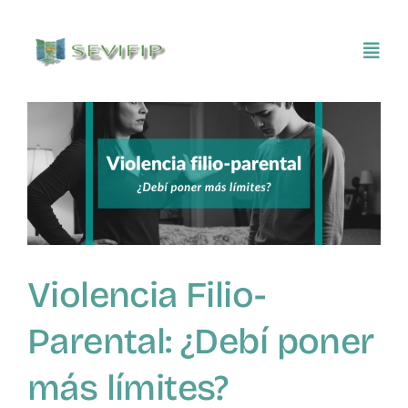
Saltar
al
Toggl
contenido
Navig
Inicio
Conócenos
Asociarse
Violencia Filio-
SEVIFIP CONECTA
Parental: ¿Debí poner
Publicaciones e investigaciones
más límites?