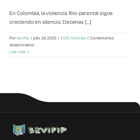
Mapa de recursos
En Colombia, la violencia filio-parental sigue
creciendo en silencio. Decenas [...]
Observatorio VFP
Por
Sevifip
|
julio 29, 2025
|
2025
,
Noticias
|
Comentarios
en
desactivados
Contacto
Violencia
Leer más
Filio-
Parental:
¿Debí
poner
más
límites?