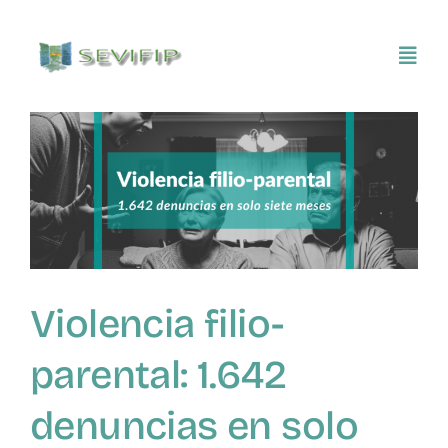
Saltar
al
Toggl
contenido
Navig
Inicio
Conócenos
Asociarse
Violencia filio-
SEVIFIP CONECTA
parental: 1.642
Publicaciones e investigaciones
denuncias en solo