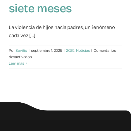
siete meses
Mapa de recursos
Observatorio VFP
La violencia de hijos hacia padres, un fenómeno
cada vez [...]
Contacto
Por
Sevifip
|
septiembre 1, 2025
|
2025
,
Noticias
|
Comentarios
en
desactivados
Violencia
Leer más
filio-
parental:
1.642
denuncias
en
solo
siete
meses