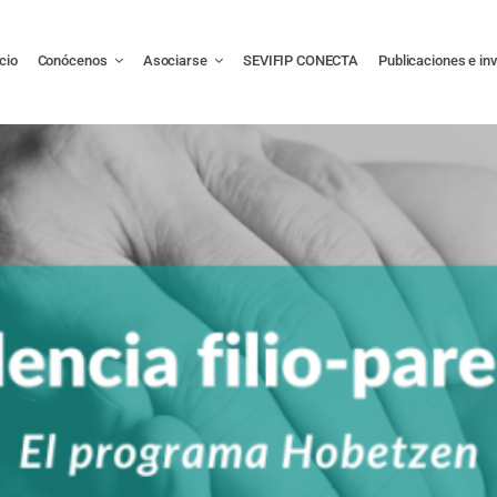
icio
Conócenos
Asociarse
SEVIFIP CONECTA
Publicaciones e in