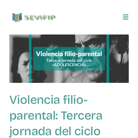
Saltar
al
Toggl
contenido
Navig
Inicio
Conócenos
Asociarse
Violencia filio-
SEVIFIP CONECTA
parental: Tercera
Publicaciones e investigaciones
jornada del ciclo