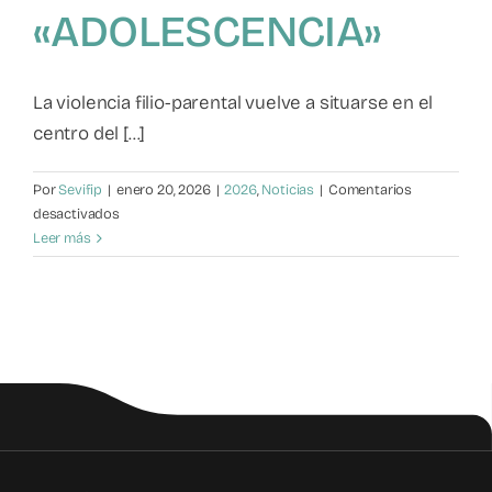
«ADOLESCENCIA»
Mapa de recursos
Observatorio VFP
La violencia filio-parental vuelve a situarse en el
centro del [...]
Contacto
Por
Sevifip
|
enero 20, 2026
|
2026
,
Noticias
|
Comentarios
en
desactivados
Violencia
Leer más
filio-
parental:
Tercera
jornada
del
ciclo
«ADOLESCENCIA»