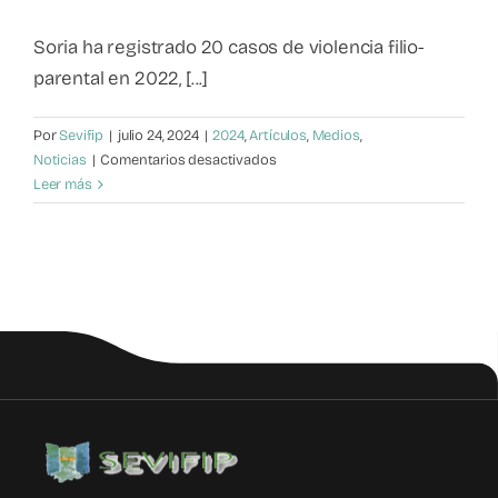
Mapa de recursos
Soria ha registrado 20 casos de violencia filio-
parental en 2022, [...]
Observatorio VFP
Por
Sevifip
|
julio 24, 2024
|
2024
,
Artículos
,
Medios
,
en
Noticias
|
Comentarios desactivados
Contacto
Aumento
Leer más
alarmante
de
violencia
filio-
parental
en
Soria