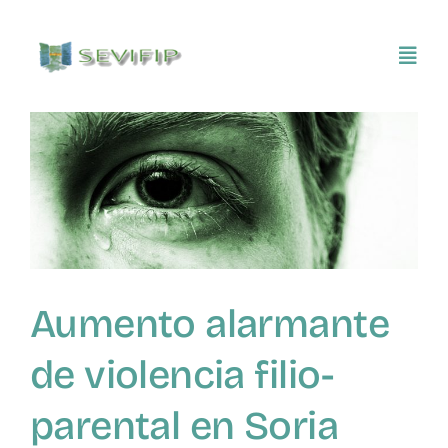
Saltar
al
Toggl
contenido
Navig
Inicio
Conócenos
Asociarse
Aumento alarmante
SEVIFIP CONECTA
de violencia filio-
Publicaciones e investigaciones
parental en Soria