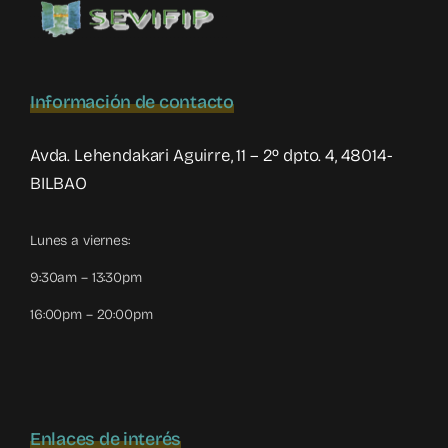
a
su
madre
Información de contacto
Avda. Lehendakari Aguirre, 11 – 2º dpto. 4, 48014-
BILBAO
Lunes a viernes:
9:30am – 13:30pm
16:00pm – 20:00pm
Enlaces de interés