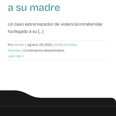
a su madre
Mapa de recursos
Observatorio VFP
Un caso estremecedor de violencia intrafamiliar
ha llegado a su [...]
Contacto
Por
Sevifip
|
agosto 29, 2024
|
2024
,
Artículos
,
en
Noticias
|
Comentarios desactivados
Diez
Leer más
años
de
cárcel
para
un
hijo
que
amenazó
de
muerte