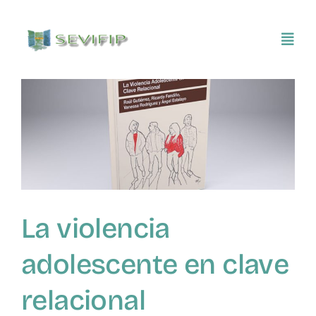
Saltar
al
Toggl
contenido
Navig
Inicio
Conócenos
Asociarse
La violencia
SEVIFIP CONECTA
adolescente en clave
Publicaciones e investigaciones
relacional