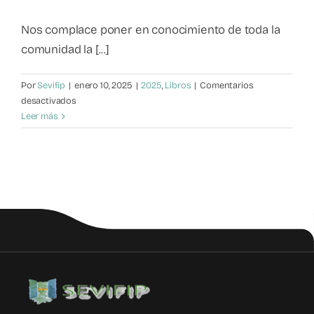
Mapa de recursos
Nos complace poner en conocimiento de toda la
comunidad la [...]
Observatorio VFP
Por
Sevifip
|
enero 10, 2025
|
2025
,
Libros
|
Comentarios
en
desactivados
Contacto
La
Leer más
violencia
adolescente
en
clave
relacional