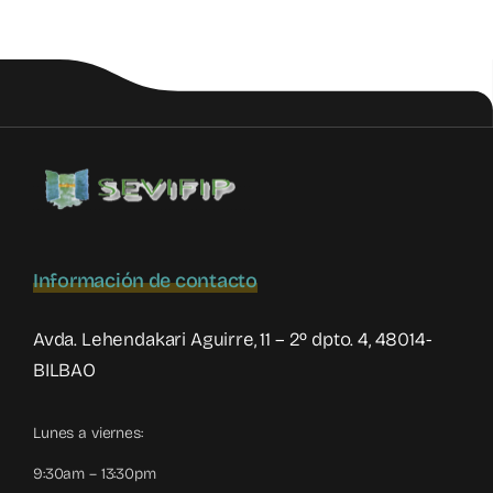
inadecuado
de
la
tecnología
en
adolescentes
y
su
relación
con
la
violencia
Información de contacto
filio-
parental
Avda. Lehendakari Aguirre, 11 – 2º dpto. 4, 48014-
BILBAO
Lunes a viernes:
9:30am – 13:30pm