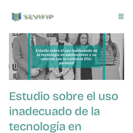
Saltar
al
Toggl
contenido
Navig
Inicio
Conócenos
Asociarse
Estudio sobre el uso
SEVIFIP CONECTA
inadecuado de la
Publicaciones e investigaciones
tecnología en