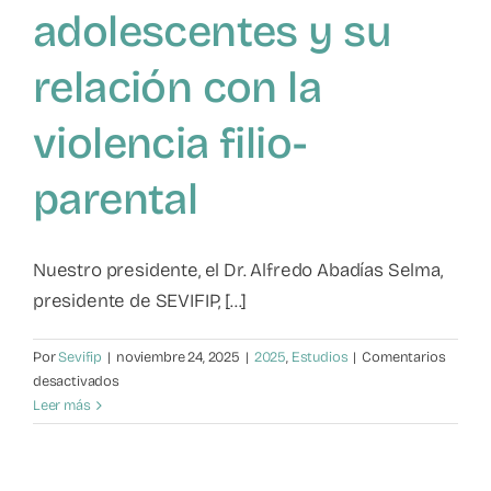
adolescentes y su
Mapa de recursos
relación con la
Observatorio VFP
violencia filio-
Contacto
parental
Nuestro presidente, el Dr. Alfredo Abadías Selma,
presidente de SEVIFIP, [...]
Por
Sevifip
|
noviembre 24, 2025
|
2025
,
Estudios
|
Comentarios
en
desactivados
Estudio
Leer más
sobre
el
uso